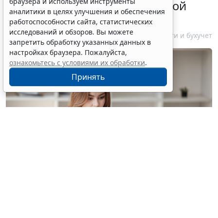
браузера и используем инструменты
бизнесу о порядке упрощенной
аналитики в целях улучшения и обеспечения
ликвидации компании
работоспособности сайта, статистических
исследований и обзоров. Вы можете
7 августа 2026 18:16
Налоги и бухучет
запретить обработку указанных данных в
настройках браузера. Пожалуйста,
ознакомьтесь с условиями их обработки
.
Принять
© treeratw/ Фотобанк 123RF.com
Налоговые органы на официальном сайте