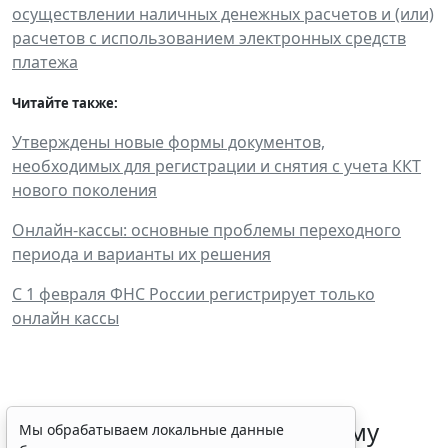
осуществлении наличных денежных расчетов и (или)
расчетов с использованием электронных средств
платежа
Читайте также:
Утверждены новые формы документов,
необходимых для регистрации и снятия с учета ККТ
нового поколения
Онлайн-кассы: основные проблемы переходного
периода и варианты их решения
С 1 февраля ФНС России регистрирует только
онлайн кассы
ФНС России рассказала малому
Мы обрабатываем локальные данные