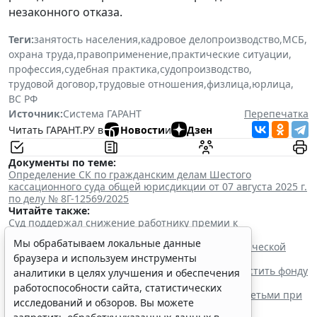
незаконного отказа.
Теги:
занятость населения
,
кадровое делопроизводство
,
МСБ
,
охрана труда
,
правоприменение
,
практические ситуации
,
профессия
,
судебная практика
,
судопроизводство
,
трудовой договор
,
трудовые отношения
,
физлица
,
юрлица
,
ВС РФ
Источник:
Система ГАРАНТ
Перепечатка
Читать ГАРАНТ.РУ в
Новости
и
Дзен
Документы по теме:
Определение СК по гражданским делам Шестого
кассационного суда общей юрисдикции от 07 августа 2025 г.
по делу № 8Г-12569/2025
Читайте также:
Суд поддержал снижение работнику премии к
профессиональному празднику
Мы обрабатываем локальные данные
Суд поддержал увольнение за пересылку коммерческой
браузера и используем инструменты
тайны на личную почту
Верховный Суд РФ заставил работодателя возместить фонду
аналитики в целях улучшения и обеспечения
переплату пособия
работоспособности сайта, статистических
КС РФ не изменил подход по допуску к работе с детьми при
исследований и обзоров. Вы можете
прошлой судимости