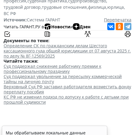
профессия
,
судебная практика
,
судопроизводство
,
трудовой договор
,
трудовые отношения
,
физлица
,
юрлица
,
ВС РФ
Источник:
Система ГАРАНТ
Перепечатка
Читать ГАРАНТ.РУ в
Новости
и
Дзен
Документы по теме:
Определение СК по гражданским делам Шестого
кассационного суда общей юрисдикции от 07 августа 2025 г.
по делу № 8Г-12569/2025
Читайте также:
Суд поддержал снижение работнику премии к
профессиональному празднику
Суд поддержал увольнение за пересылку коммерческой
тайны на личную почту
Верховный Суд РФ заставил работодателя возместить фонду
переплату пособия
КС РФ не изменил подход по допуску к работе с детьми при
прошлой судимости
Мы обрабатываем локальные данные