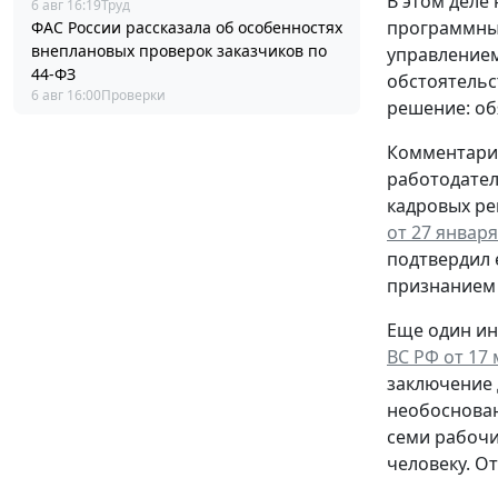
В этом деле
6 авг 16:19
Труд
программным
ФАС России рассказала об особенностях
внеплановых проверок заказчиков по
управлением
44-ФЗ
обстоятельс
6 авг 16:00
Проверки
решение: об
Комментари
работодател
кадровых ре
от 27 января
подтвердил 
признанием 
Еще один ин
ВС РФ от 17 
заключение 
необоснован
семи рабочи
человеку. О