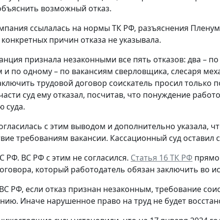
бъяснить возможный отказ.
омпания ссылалась на нормы ТК РФ, разъяснения Плену
 конкретных причин отказа не указывала.
анция признала незаконными все пять отказов: два – п
 и по одному – по вакансиям сверловщика, слесаря мех
ключить трудовой договор соискатель просил только по
 части суд ему отказал, посчитав, что понуждение рабо
 суда.
огласилась с этим выводом и дополнительно указала, ч
твие требованиям вакансии. Кассационный суд оставил 
С РФ.
ВС РФ с этим не согласился.
Статья 16 ТК РФ
прямо 
оговора, который работодатель обязан заключить во и
ВС РФ, если отказ признан незаконным, требование сои
нию. Иначе нарушенное право на труд не будет восстан