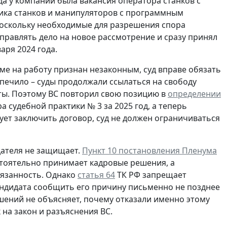
да у компании была вакансия оператора станков с
ика станков и манипуляторов с программным
Поскольку необходимые для разрешения спора
аправлять дело на новое рассмотрение и сразу принял
аря 2024 года.
иеме на работу признан незаконным, суд вправе обязать
печило – суды продолжали ссылаться на свободу
ты. Поэтому ВС повторил свою позицию в
определении
 судебной практики № 3 за 2025 год, а теперь
ует заключить договор, суд не должен ограничиваться
дателя не защищает.
Пункт 10 постановления Пленума
стоятельно принимает кадровые решения, а
бязанность. Однако
статья 64
ТК РФ запрещает
ндидата сообщить его причину письменно не позднее
шений не объясняет, почему отказали именно этому
 на закон и разъяснения ВС.