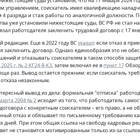
 нижестоящие суды установили, что на 17 января 2024 го
 управлением, соискатель имел квалификацию наладч
 4 разряда и стаж работы по аналогичной должности. 
тва уже установили нижестоящие суды, ВС РФ не стал н
язал работодателя заключить трудовой договор с 17 янв
й редакции.
Еще в 2022 году ВС
указал
: если отказ в пр
я заключить договор. Однако единообразия это не обес
шений и отказывать соискателям в таком способе защи
 2025 г. № 2-КГ24-8-К3
, затем включил ее в
пункт 17
Обзора
еще раз. Вывод остается прежним: если соискатель треб
отказа незаконным.
тересный вывод из дела: формальная "отписка" работо
марта 2004 № 2
исходит из того, что работодатель само
договора с конкретным соискателем – его право, а не о
ный отказ и обязывает по письменному требованию ка
х дней. При этом общая ссылка на свободу кадровых ре
твет не становится мотивированным только из-за ссылок