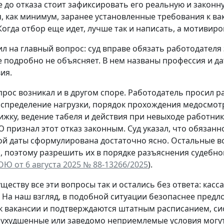
 до отказа стоит зафиксировать его реальную и законну
, как минимум, заранее установленные требования к в
Когда отбор еще идет, лучше так и написать, а мотиви
ил на главный вопрос: суд вправе обязать работодателя
 подробно не объясняет. В нем названы профессия и дат
ия.
рос возникал и в другом споре. Работодатель просил р
аспределение нагрузки, порядок прохождения медосмотр
ижку, ведение табеля и действия при невыходе работник
 признал этот отказ законным. Суд указал, что обязан
й даты сформулирована достаточно ясно. Остальные в
 поэтому разрешить их в порядке разъяснения судебно
ОЮ от 6 августа 2025 № 88-13266/2025
).
уществу все эти вопросы так и остались без ответа: кас
. На наш взгляд, в подобной ситуации безопаснее пред
к вакансии и подтверждаются штатным расписанием, си
ухудшенные или заведомо неприемлемые условия могут 