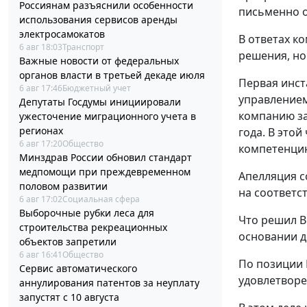
Россиянам разъяснили особенности
письменно о
использования сервисов аренды
электросамокатов
В ответах к
6 авг 18:03
Транспорт
решения, но
Важные новости от федеральных
органов власти в третьей декаде июля
Первая инст
6 авг 17:46
Бюджетный учет
управлением
Депутаты Госдумы инициировали
компанию за
ужесточение миграционного учета в
регионах
года. В этой
6 авг 17:20
Общество
компетенцию
Минздрав России обновил стандарт
медпомощи при преждевременном
Апелляция с
половом развитии
на соответс
6 авг 17:02
Социальная сфера
Выборочные рубки леса для
Что решил В
строительства рекреационных
основании д
объектов запретили
6 авг 16:41
Общество
По позиции 
Сервис автоматического
удовлетворе
аннулирования патентов за неуплату
запустят с 10 августа