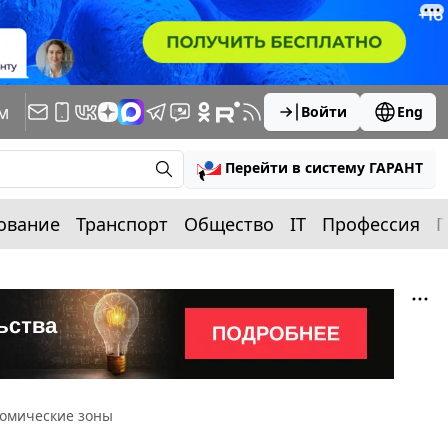
м
Войти
Eng
Перейти в систему ГАРАНТ
ование
Транспорт
Общество
IT
Профессия
П
номические зоны