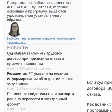
Программа разработана совместно с
АО ''СБЕР А". Слушателям, успешно
освоившим программу, выдаются
удостоверения установленного
образца.
Выберите тему программы повышения квалификации
для юристов ...
Новости
Суд обязал заключить трудовой
договор при признании отказа в
приеме незаконным
6 авг 18:38
Судебная практика
Резидентам РФ указали на нюансы
информирования об открытии счетов
Если суд пр
за границей
договора. В
6 авг 18:27
Налоги и бухучет
Племенные свидетельства и паспорта
отказа.
решено перевести в электронный
Как возник с
формат
6 авг 18:16
IT
программным