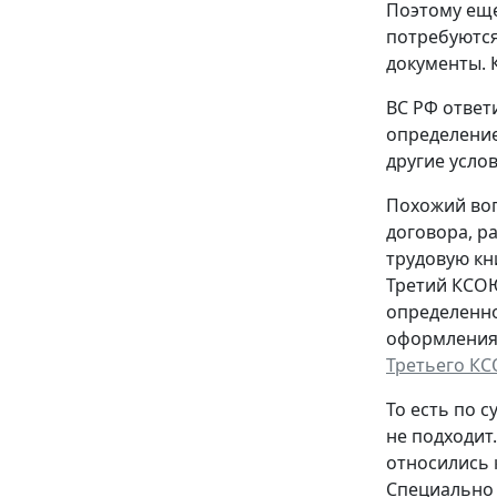
Поэтому еще
потребуются
документы. 
ВС РФ ответ
определение
другие услов
Похожий воп
договора, р
трудовую кн
Третий КСОЮ
определенно
оформления,
Третьего КС
То есть по с
не подходит
относились 
Специально 