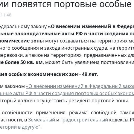
ии появятся портовые особые
 11:48
едеральному закону
«О внесении изменений в Федера
льные законодательные акты РФ в части создания 
номические зоны
могут создаваться на территориях мо
ого сообщения и захода иностранных судов, на терр
еревозки, а также на территориях, предназначенных дл
не более 50 кв. км
, может быть увеличена постановлен
ия особых экономических зон - 49 лет.
м законом
«О внесении изменений в Федеральный закон
ьные акты РФ в части создания портовых особых эконо
оторый должен осуществить резидент портовой зоны.
 особенности применения режима свободной тамо
частности, в
Земельный
и
Градостроительный
кодексы РФ
тегории в другую"
.