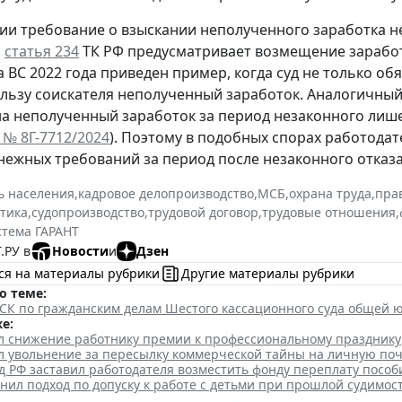
ии требование о взыскании неполученного заработка не 
м
статья 234
ТК РФ предусматривает возмещение заработ
 ВС 2022 года приведен пример, когда суд не только об
ользу соискателя неполученный заработок. Аналогичны
на неполученный заработок за период незаконного лиш
 № 8Г-7712/2024
). Поэтому в подобных спорах работодат
енежных требований за период после незаконного отказа
ь населения
,
кадровое делопроизводство
,
МСБ
,
охрана труда
,
пра
ктика
,
судопроизводство
,
трудовой договор
,
трудовые отношения
,
стема ГАРАНТ
.РУ в
Новости
и
Дзен
ся на материалы рубрики
Другие материалы рубрики
о теме:
К по гражданским делам Шестого кассационного суда общей юри
е:
л снижение работнику премии к профессиональному празднику
л увольнение за пересылку коммерческой тайны на личную поч
 РФ заставил работодателя возместить фонду переплату пособ
нил подход по допуску к работе с детьми при прошлой судимос