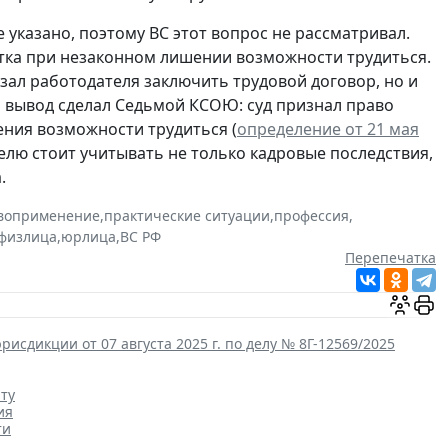
указано, поэтому ВС этот вопрос не рассматривал.
ка при незаконном лишении возможности трудиться.
язал работодателя заключить трудовой договор, но и
й вывод сделал Седьмой КСОЮ: суд признал право
ения возможности трудиться (
определение от 21 мая
елю стоит учитывать не только кадровые последствия,
.
воприменение
,
практические ситуации
,
профессия
,
физлица
,
юрлица
,
ВС РФ
Перепечатка
сдикции от 07 августа 2025 г. по делу № 8Г-12569/2025
ту
ия
ти