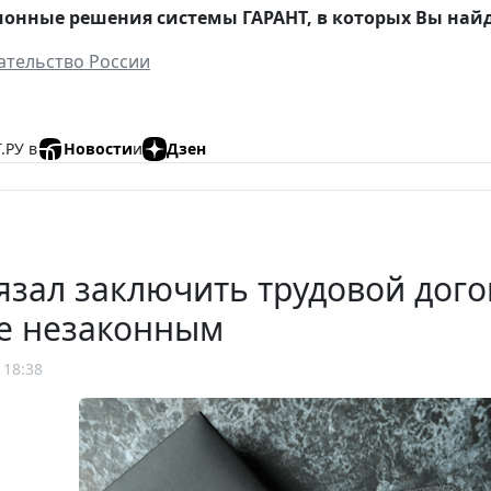
нные решения системы ГАРАНТ, в которых Вы найде
ательство России
.РУ в
Новости
и
Дзен
язал заключить трудовой дого
е незаконным
 18:38