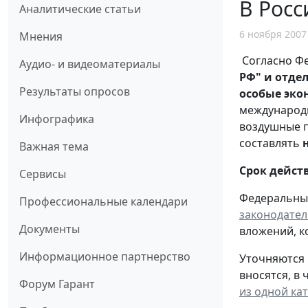
В Росс
Аналитические статьи
6 ноября 2007
Мнения
Согласно Ф
Аудио- и видеоматериалы
РФ" и отде
Результаты опросов
особые эко
международн
Инфографика
воздушные п
составлять
Важная тема
Срок действ
Сервисы
Федеральны
Профессиональные календари
законодател
Документы
вложений, к
Информационное партнерство
Уточняются
вносятся, в 
Форум Гарант
из одной ка