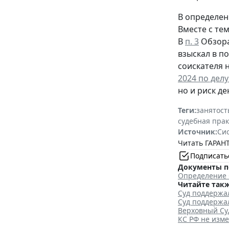
В определен
Вместе с те
В
п. 3
Обзора
взыскал в п
соискателя 
2024 по делу
но и риск д
Теги:
занятост
судебная пра
Источник:
Си
Читать ГАРАНТ
Подписать
Документы п
Определение С
Читайте такж
Суд поддержа
Суд поддержа
Верховный Суд
КС РФ не изме