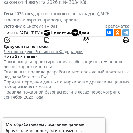
закон от 4 августа 2026 г. № 303-ФЗ
).
Теги:
2026
,
государственный контроль (надзор)
,
МСБ
,
экология и охрана природы
,
юрлица
Источник:
Система ГАРАНТ
Перепечатка
Читать ГАРАНТ.РУ в
Новости
и
Дзен
Документы по теме:
Лесной кодекс Российской Федерации
Читайте также:
Признаки для проектирования особо защитных участков
лесов скорректировали
Отдельные правила разработки месторождений подземных
вод заработают в РФ
Порядок передачи данных о маркировке древесины ценных
пород изменят с осени
Правила пожарной безопасности в лесах пересмотрят с
сентября 2026 года
Сервис автоматического
Мы обрабатываем локальные данные
браузера и используем инструменты