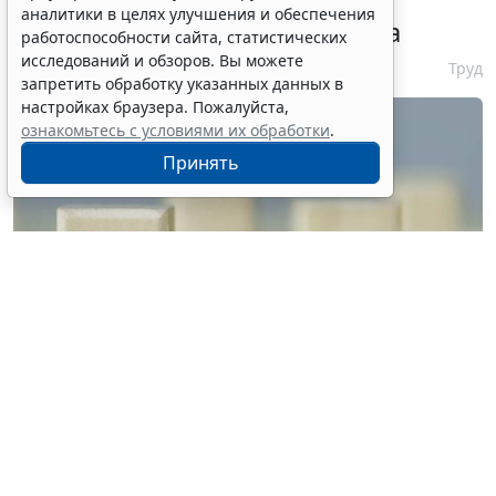
аннулирования патентов за
аналитики в целях улучшения и обеспечения
неуплату запустят с 10 августа
работоспособности сайта, статистических
исследований и обзоров. Вы можете
6 августа 2026 16:19
Труд
запретить обработку указанных данных в
настройках браузера. Пожалуйста,
ознакомьтесь с условиями их обработки
.
Принять
© vrvirus / Фотобанк 123RF.com
Решение о признании их недействительными в
связи с невнесением авансового платежа будет
приниматься автономно. Об этом рассказали в