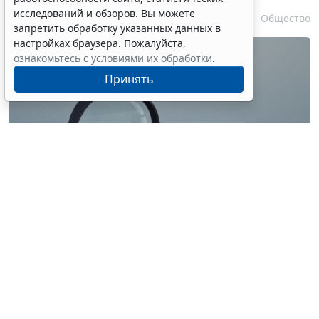
исследований и обзоров. Вы можете
7 августа 2026 17:55
Общество
запретить обработку указанных данных в
настройках браузера. Пожалуйста,
ознакомьтесь с условиями их обработки
.
Принять
© ilixe48 / Фотобанк 123RF.com
Россиянам напомнили, как подтвердить свою
личность при отсутствии основного документа для
идентификации гражданина. Для этого необходимо
получить временное удостоверение лично в
подразделении МВД России. Оно выдается