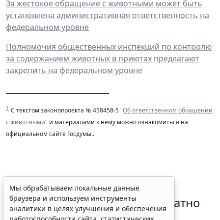
За жестокое обращение с животными может быть
установлена административная ответственность на
федеральном уровне
Полномочия общественных инспекций по контролю
за содержанием животных в приютах предлагают
закрепить на федеральном уровне
______________________________
1
С текстом законопроекта № 458458-5 "
Об ответственном обращении
с животными
" и материалами к нему можно ознакомиться на
официальном сайте Госдумы.
.
Временное удостоверение
Мы обрабатываем локальные данные
браузера и используем инструменты
личности оформляется бесплатно
аналитики в целях улучшения и обеспечения
при утрате паспорта
работоспособности сайта, статистических