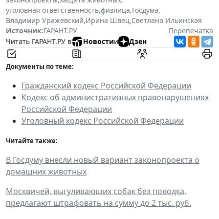
уголовная ответственность
,
физлица
,
Госдума
,
Владимир Уражевский
,
Ирина Швец
,
Светлана Ильинская
Источник:
ГАРАНТ.РУ
Перепечатка
Читать ГАРАНТ.РУ в
Новости
и
Дзен
Документы по теме:
Гражданский кодекс Российской Федерации
Кодекс об административных правонарушениях
Российской Федерации
Уголовный кодекс Российской Федерации
Читайте также:
В Госдуму внесли новый вариант законопроекта о
домашних животных
Москвичей, выгуливающих собак без поводка,
предлагают штрафовать на сумму до 2 тыс. руб.