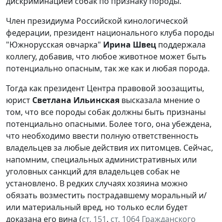
дискриминацией собак по признаку породы.
Член президиума Российской кинологической
федерации, президент национального клуба породы
"Южнорусская овчарка"
Ирина Швец
поддержала
коллегу, добавив, что любое животное может быть
потенциально опасным, так же как и любая порода.
Тогда как президент Центра правовой зоозащиты,
юрист
Светлана Ильинская
высказала мнение о
том, что все породы собак должны быть признаны
потенциально опасными. Более того, она убеждена,
что необходимо ввести полную ответственность
владельцев за любые действия их питомцев. Сейчас,
напомним, специальных административных или
уголовных санкций для владельцев собак не
установлено. В редких случаях хозяина можно
обязать возместить пострадавшему моральный и/
или материальный вред, но только если будет
доказана его вина (
ст. 151
,
ст. 1064 Гражданского