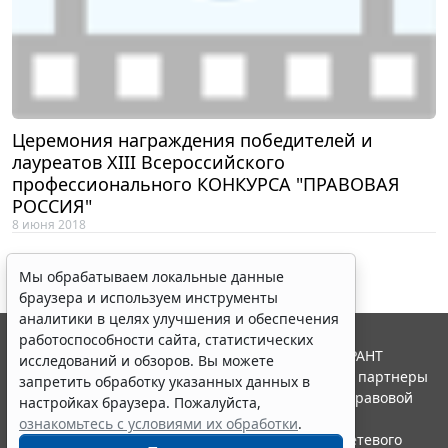
Церемония награждения победителей и
лауреатов XIII Всероссийского
профессионального КОНКУРСА "ПРАВОВАЯ
РОССИЯ"
8 июня 2018
Мы обрабатываем локальные данные
браузера и используем инструменты
аналитики в целях улучшения и обеспечения
работоспособности сайта, статистических
© ООО "НПП "ГАРАНТ-СЕРВИС", 2026. Система ГАРАНТ
исследований и обзоров. Вы можете
выпускается с 1990 года. Компания "Гарант" и ее партнеры
запретить обработку указанных данных в
являются участниками Российской ассоциации правовой
настройках браузера. Пожалуйста,
информации ГАРАНТ.
ознакомьтесь с условиями их обработки
.
Портал ГАРАНТ.РУ зарегистрирован в качестве сетевого