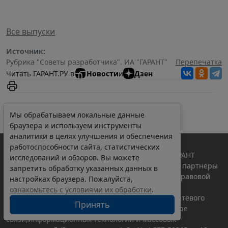
Все выпуски
Источник:
Рубрика "Cоветы разработчика". ИА "ГАРАНТ"
Перепечатка
Читать ГАРАНТ.РУ в
Новости
и
Дзен
Мы обрабатываем локальные данные
браузера и используем инструменты
аналитики в целях улучшения и обеспечения
работоспособности сайта, статистических
© ООО "НПП "ГАРАНТ-СЕРВИС", 2026. Система ГАРАНТ
исследований и обзоров. Вы можете
выпускается с 1990 года. Компания "Гарант" и ее партнеры
запретить обработку указанных данных в
являются участниками Российской ассоциации правовой
настройках браузера. Пожалуйста,
информации ГАРАНТ.
ознакомьтесь с условиями их обработки
.
Портал ГАРАНТ.РУ зарегистрирован в качестве сетевого
Принять
издания Федеральной службой по надзору в сфере
связи,информационных технологий и массовых