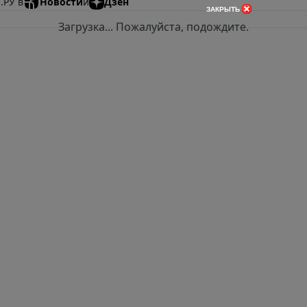
.РУ в
Новости
и
Дзен
закрыть
Загрузка... Пожалуйста, подождите.