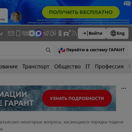
м
Войти
Eng
Перейти в систему ГАРАНТ
ование
Транспорт
Общество
IT
Профессия
П
азъяснил некоторые вопросы, касающиеся порядка подачи
ию