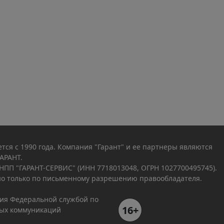
тся с 1990 года. Компания "Гарант" и ее партнеры являются
АРАНТ.
НПП "ГАРАНТ-СЕРВИС" (ИНН 7718013048, ОГРН 1027700495745).
о только по письменному разрешению правообладателя.
ния Федеральной службой по
16+
вых коммуникаций