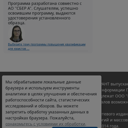
Программа разработана совместно с
АО ''СБЕР А". Слушателям, успешно
освоившим программу, выдаются
удостоверения установленного
образца.
Выберите тему программы повышения квалификации
для юристов ...
Мы обрабатываем локальные данные
© ООО "НПП "ГАРАНТ-СЕРВИС", 2026. Система ГАРАНТ выпускае
браузера и используем инструменты
участниками Российской ассоциации правовой информации Г
аналитики в целях улучшения и обеспечения
Все права на материалы сайта ГАРАНТ.РУ принадлежат ООО "
работоспособности сайта, статистических
Полное или частичное воспроизведение материалов возможн
исследований и обзоров. Вы можете
Правила использования портала.
запретить обработку указанных данных в
Портал ГАРАНТ.РУ зарегистрирован в качестве сетевого изда
настройках браузера. Пожалуйста,
надзору в сфере связи,информационных технологий и массо
ознакомьтесь с условиями их обработки
.
(Роскомнадзором), Эл № ФС77-58365 от 18 июня 2014 года.