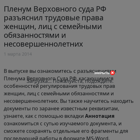
Пленум Верховного суда РФ
разъяснил трудовые права
женщин, лиц с семейными
обязанностями и
несовершеннолетних
1 марта 2014
В выпуске вы ознакомитесь с разъяснениями
закрыть
Пленума Верховного Суда РФ, касающимися
Загрузка... Пожалуйста, подождите.
особенностей регулирования трудовых прав
женщин, лиц с семейными обязанностями и
несовершеннолетних. Вы также научитесь находить
документы по заранее известным реквизитам,
узнаете, как с помощью вкладки
Аннотация
ознакомиться с сутью изучаемого документа, и
сможете сохранять отдельные его фрагменты для
последующей работы в формате MS-Word.