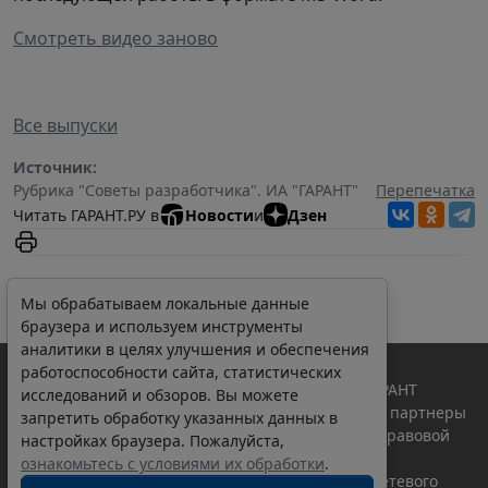
Смотреть видео заново
Все выпуски
Источник:
Рубрика "Cоветы разработчика". ИА "ГАРАНТ"
Перепечатка
Читать ГАРАНТ.РУ в
Новости
и
Дзен
Мы обрабатываем локальные данные
браузера и используем инструменты
аналитики в целях улучшения и обеспечения
работоспособности сайта, статистических
© ООО "НПП "ГАРАНТ-СЕРВИС", 2026. Система ГАРАНТ
исследований и обзоров. Вы можете
выпускается с 1990 года. Компания "Гарант" и ее партнеры
запретить обработку указанных данных в
являются участниками Российской ассоциации правовой
настройках браузера. Пожалуйста,
информации ГАРАНТ.
ознакомьтесь с условиями их обработки
.
Портал ГАРАНТ.РУ зарегистрирован в качестве сетевого