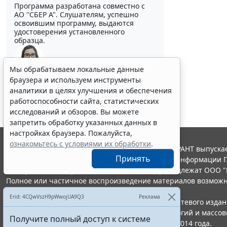
Программа разработана совместно с
АО ''СБЕР А". Слушателям, успешно
освоившим программу, выдаются
удостоверения установленного
образца.
Мы обрабатываем локальные данные
браузера и используем инструменты
Выберите тему программы повышения квалификации
для юристов ...
аналитики в целях улучшения и обеспечения
работоспособности сайта, статистических
исследований и обзоров. Вы можете
запретить обработку указанных данных в
настройках браузера. Пожалуйста,
ознакомьтесь с условиями их обработки
.
© ООО "НПП "ГАРАНТ-СЕРВИС", 2026. Система ГАРАНТ выпускае
Принять
участниками Российской ассоциации правовой информации Г
Все права на материалы сайта ГАРАНТ.РУ принадлежат ООО "
Полное или частичное воспроизведение материалов возможн
Правила использования портала.
Erid: 4CQwVszH9pWwojUA9Q3
Реклама
Портал ГАРАНТ.РУ зарегистрирован в качестве сетевого изда
надзору в сфере связи,информационных технологий и массо
Получите полный доступ к системе
(Роскомнадзором), Эл № ФС77-58365 от 18 июня 2014 года.