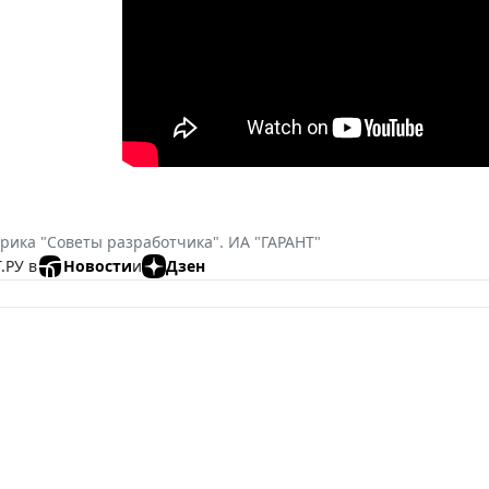
рика "Cоветы разработчика". ИА "ГАРАНТ"
.РУ в
Новости
и
Дзен