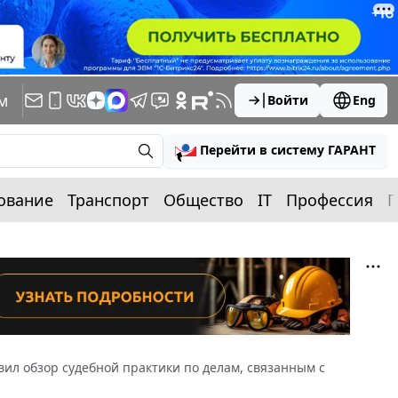
м
Войти
Eng
Перейти в систему ГАРАНТ
ование
Транспорт
Общество
IT
Профессия
П
вил обзор судебной практики по делам, связанным с