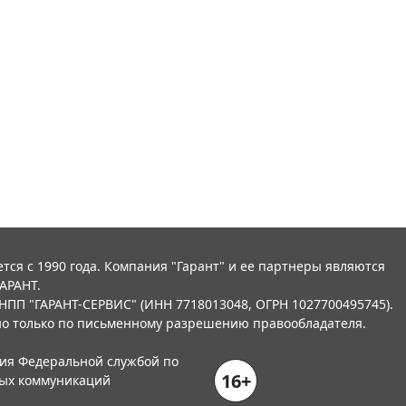
тся с 1990 года. Компания "Гарант" и ее партнеры являются
АРАНТ.
НПП "ГАРАНТ-СЕРВИС" (ИНН 7718013048, ОГРН 1027700495745).
о только по письменному разрешению правообладателя.
ния Федеральной службой по
16+
вых коммуникаций