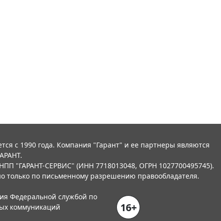
тся с 1990 года. Компания "Гарант" и ее партнеры являются
АРАНТ.
НПП "ГАРАНТ-СЕРВИС" (ИНН 7718013048, ОГРН 1027700495745).
о только по письменному разрешению правообладателя.
ния Федеральной службой по
16+
вых коммуникаций