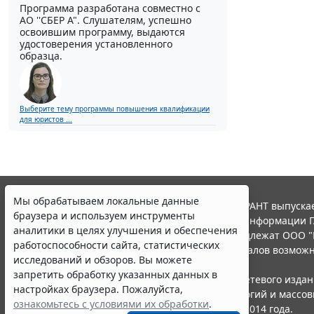
Программа разработана совместно с
АО ''СБЕР А". Слушателям, успешно
освоившим программу, выдаются
удостоверения установленного
образца.
Выберите тему программы повышения квалификации
для юристов ...
Мы обрабатываем локальные данные
© ООО "НПП "ГАРАНТ-СЕРВИС", 2026. Система ГАРАНТ выпускае
браузера и используем инструменты
участниками Российской ассоциации правовой информации Г
аналитики в целях улучшения и обеспечения
Все права на материалы сайта ГАРАНТ.РУ принадлежат ООО "
работоспособности сайта, статистических
Полное или частичное воспроизведение материалов возможн
исследований и обзоров. Вы можете
Правила использования портала.
запретить обработку указанных данных в
Портал ГАРАНТ.РУ зарегистрирован в качестве сетевого изда
настройках браузера. Пожалуйста,
надзору в сфере связи,информационных технологий и массо
ознакомьтесь с условиями их обработки
.
(Роскомнадзором), Эл № ФС77-58365 от 18 июня 2014 года.