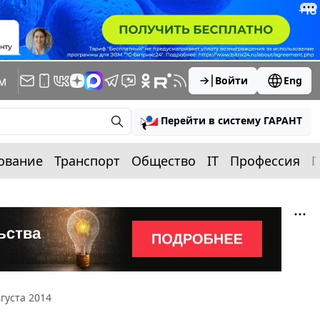
м
Войти
Eng
Перейти в систему ГАРАНТ
ование
Транспорт
Общество
IT
Профессия
П
густа 2014