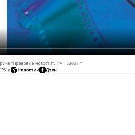
рика "Правовые новости". ИА "ГАРАНТ"
.РУ в
Новости
и
Дзен