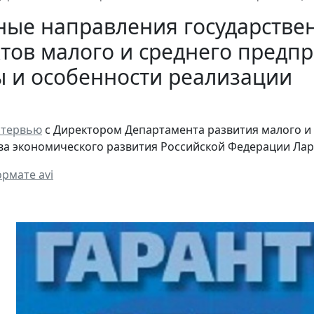
ные направления государстве
тов малого и среднего предп
ы и особенности реализации
нтервью
с Директором Департамента развития малого и
а экономического развития Российской Федерации Ла
ормате avi