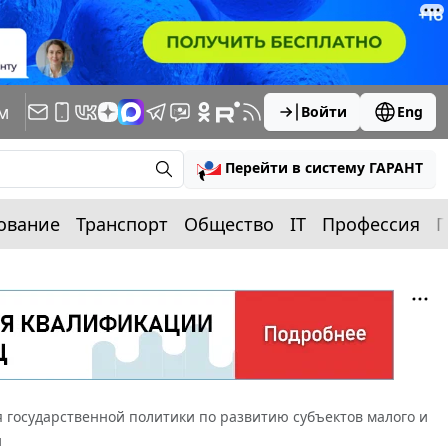
м
Войти
Eng
Перейти в систему ГАРАНТ
ование
Транспорт
Общество
IT
Профессия
П
государственной политики по развитию субъектов малого и
и