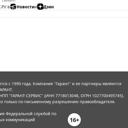
 "ГАРАНТ"
.РУ в
Новости
и
Дзен
тся с 1990 года. Компания "Гарант" и ее партнеры являются
АРАНТ.
НПП "ГАРАНТ-СЕРВИС" (ИНН 7718013048, ОГРН 1027700495745).
о только по письменному разрешению правообладателя.
ния Федеральной службой по
16+
вых коммуникаций