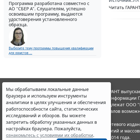
Источник:
ИА
Программа разработана совместно с
Читать ГАРАНТ
АО ''СБЕР А". Слушателям, успешно
освоившим программу, выдаются
удостоверения установленного
образца.
Выберите тему программы повышения квалификации
для юристов ...
Мы обрабатываем локальные данные
© ООО "НПП "ГАРАНТ-СЕРВИС", 2026. Система ГАРАНТ выпускае
браузера и используем инструменты
участниками Российской ассоциации правовой информации Г
аналитики в целях улучшения и обеспечения
Все права на материалы сайта ГАРАНТ.РУ принадлежат ООО "
работоспособности сайта, статистических
Полное или частичное воспроизведение материалов возможн
исследований и обзоров. Вы можете
Правила использования портала.
запретить обработку указанных данных в
Портал ГАРАНТ.РУ зарегистрирован в качестве сетевого изда
настройках браузера. Пожалуйста,
надзору в сфере связи,информационных технологий и массо
ознакомьтесь с условиями их обработки
.
(Роскомнадзором), Эл № ФС77-58365 от 18 июня 2014 года.