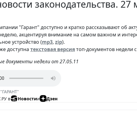
овости законодательства. 27 
мпании "Гарант" доступно и кратко рассказывают об ак
еделю, акцентируя внимание на самом важном и интере
ьное устройство (
mp3
,
zip
).
кже доступна
текстовая версия
топ-документов недели с
е документы недели от 27.05.11
 "ГАРАНТ"
.РУ в
Новости
и
Дзен