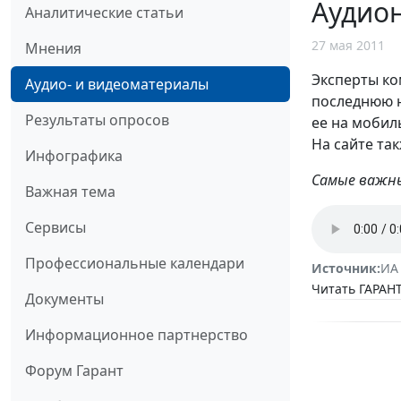
Аудион
Аналитические статьи
27 мая 2011
Мнения
Эксперты ко
Аудио- и видеоматериалы
последнюю н
Результаты опросов
ее на мобил
На сайте та
Инфографика
Самые важны
Важная тема
Сервисы
Профессиональные календари
Источник:
ИА
Читать ГАРАНТ
Документы
Информационное партнерство
Форум Гарант