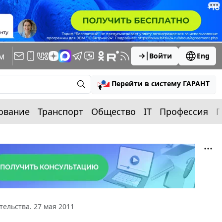
м
Войти
Eng
Перейти в систему ГАРАНТ
ование
Транспорт
Общество
IT
Профессия
П
ельства. 27 мая 2011