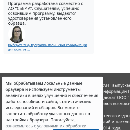
Программа разработана совместно с
АО ''СБЕР А". Слушателям, успешно
освоившим программу, выдаются
удостоверения установленного
образца.
Выберите тему программы повышения квалификации
для юристов ...
Мы обрабатываем локальные данные
© ООО "НПП "ГАРАНТ-СЕРВИС", 2026. Система ГАРАНТ выпускае
браузера и используем инструменты
участниками Российской ассоциации правовой информации Г
аналитики в целях улучшения и обеспечения
Все права на материалы сайта ГАРАНТ.РУ принадлежат ООО "
работоспособности сайта, статистических
Полное или частичное воспроизведение материалов возможн
исследований и обзоров. Вы можете
Правила использования портала.
запретить обработку указанных данных в
Портал ГАРАНТ.РУ зарегистрирован в качестве сетевого изда
настройках браузера. Пожалуйста,
надзору в сфере связи,информационных технологий и массо
ознакомьтесь с условиями их обработки
.
(Роскомнадзором), Эл № ФС77-58365 от 18 июня 2014 года.