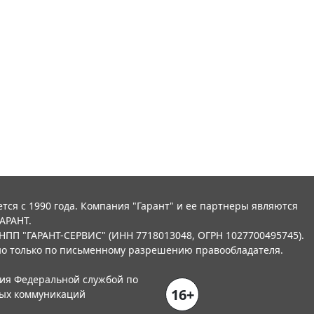
тся с 1990 года. Компания "Гарант" и ее партнеры являются
АРАНТ.
НПП "ГАРАНТ-СЕРВИС" (ИНН 7718013048, ОГРН 1027700495745).
о только по письменному разрешению правообладателя.
ния Федеральной службой по
16+
вых коммуникаций