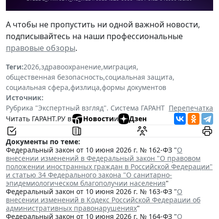
А чтобы не пропустить ни одной важной новости,
подписывайтесь на наши профессиональные
правовые обзоры
.
Теги:
2026
,
здравоохранение
,
миграция
,
общественная безопасность
,
социальная защита
,
социальная сфера
,
физлица
,
формы документов
Источник:
Рубрика "Экспертный взгляд". Система ГАРАНТ
Перепечатка
Читать ГАРАНТ.РУ в
Новости
и
Дзен
Документы по теме:
Федеральный закон от 10 июня 2026 г. № 162-ФЗ "
О
внесении изменений в Федеральный закон "О правовом
положении иностранных граждан в Российской Федерации"
и статью 34 Федерального закона "О санитарно-
эпидемиологическом благополучии населения
"
Федеральный закон от 10 июня 2026 г. № 163-ФЗ "
О
внесении изменений в Кодекс Российской Федерации об
административных правонарушениях
"
Федеральный закон от 10 июня 2026 г. № 164-ФЗ "
О