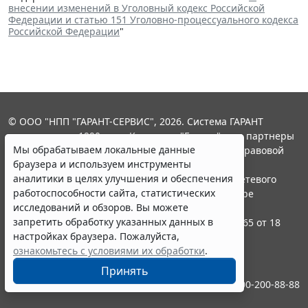
внесении изменений в Уголовный кодекс Российской
Федерации и статью 151 Уголовно-процессуального кодекса
Российской Федерации
"
© ООО "НПП "ГАРАНТ-СЕРВИС", 2026. Система ГАРАНТ
выпускается с 1990 года. Компания "Гарант" и ее партнеры
Мы обрабатываем локальные данные
являются участниками Российской ассоциации правовой
браузера и используем инструменты
информации ГАРАНТ.
аналитики в целях улучшения и обеспечения
Портал ГАРАНТ.РУ зарегистрирован в качестве сетевого
работоспособности сайта, статистических
издания Федеральной службой по надзору в сфере
исследований и обзоров. Вы можете
связи,информационных технологий и массовых
запретить обработку указанных данных в
коммуникаций (Роскомнадзором), Эл № ФС77-58365 от 18
настройках браузера. Пожалуйста,
июня 2014 года.
ознакомьтесь с условиями их обработки
.
16+
Принять
Контакты
8-800-200-88-88