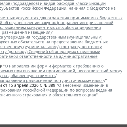
делов (подразделов) и видов расходов классификации
субъектов Российской Федерации, начиная с бюджетов на
учетных документах для отражения принимаемых бюджетных
й об осуществлении закупок (направлении приглашений
спользованием конкурентных способов определения
ии размещения извещения)
"
ка утверждения государственным (муниципальным)
юджетных обязательств на предоставление бюджетных
рственному (муниципальному) контракту, контракту
кту (договору) Сведений об операциях с целевыми
тративной ответственности за административные
@ "
О направлении форм и форматов к требованию о
ляемых при выявлении противоречий, несоответствий между
у на добавленную стоимость
"
направлении разъяснений по туристическому налогу
"
от 15 апреля 2026 г. № 389 "
О внесении изменений в
трахования Российской Федерации по вопросам ведения
енсионного страхования и обязательного социал
"