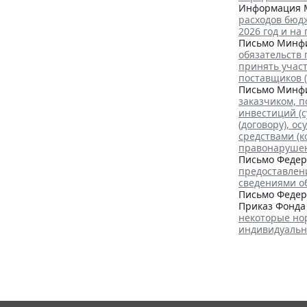
Информация М
расходов бюд
2026 год и на
Письмо Минфин
обязательств
принять учас
поставщиков (
Письмо Минфин
заказчиком, 
инвестиций (с
(договору), о
средствами (к
правонарушен
Письмо Федера
предоставлен
сведениями о
Письмо Федера
Приказ Фонда 
некоторые но
индивидуально