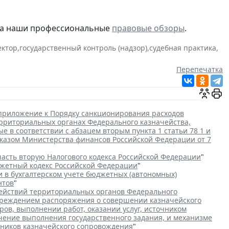
 на наши профессиональные
правовые обзоры
.
ектор
,
государственный контроль (надзор)
,
судебная практика
,
Перепечатка
приложение к Порядку санкционирования расходов
рриториальных органах Федерального казначейства,
 в соответствии с абзацем вторым пункта 1 статьи 78 1 и
иказом Министерства финансов Российской Федерации от 7
асть вторую Налогового кодекса Российской Федерации
"
жетный кодекс Российской Федерации
"
 в бухгалтерском учете бюджетных (автономных)
нтов
"
ействий территориальных органов Федерального
реждением распоряжения о совершении казначейского
ров, выполнении работ, оказании услуг, источником
чение выполнения государственного задания, и механизме
тников казначейского сопровождения
"