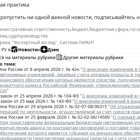
ная практика
пропустить ни одной важной новости, подписывайтесь
инистративная ответственность
,
бюджет
,
бюджетная сфера
,
госс
ема
,
судопроизводство
рика "Экспертный взгляд". Система ГАРАНТ
.РУ в
Новости
и
Дзен
ся на материалы рубрики
Другие материалы рубрики
о теме:
а России от 8 апреля 2026 г. № 42н "
О внесении изменения в 
автономных учреждений, лицевые счета которым открыты в те
нансового обеспечения которых являются средства, полученные
 Бюджетного кодекса Российской Федерации, утвержденному пр
 53н
"
акон от 25 апреля 2026 г. № 104-ФЗ "
О внесении изменений в ч
акон от 25 мая 2026 г. № 143-ФЗ "
О внесении изменений в Бюд
а России от 29 апреля 2026 г. № 02-07-08/36315 "
Об отражении
ераций по деятельности, осуществляемой за счет средств гра
а России от 25 февраля 2026 г. № 02-02-06/14500 "
О порядке д
 при представлении федеральным бюджетным (автономным) уч
еречисления аванса по контрактам (договорам) о поставке това
обеспечения которого является субсидия на финансовое обеспе
необходимости перечисления указанных средств на счета учас