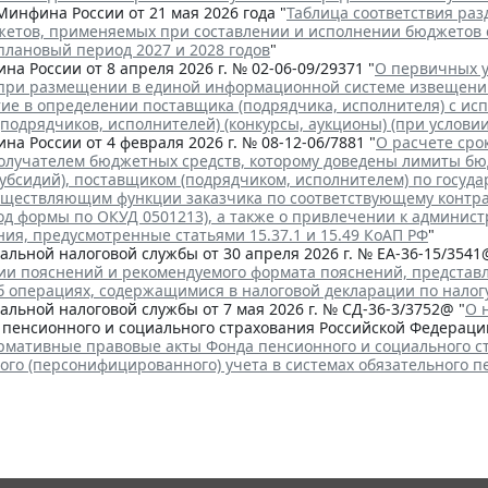
инфина России от 21 мая 2026 года "
Таблица соответствия раз
жетов, применяемых при составлении и исполнении бюджетов 
 плановый период 2027 и 2028 годов
"
а России от 8 апреля 2026 г. № 02-06-09/29371 "
О первичных 
 при размещении в единой информационной системе извещени
тие в определении поставщика (подрядчика, исполнителя) с и
подрядчиков, исполнителей) (конкурсы, аукционы) (при услов
а России от 4 февраля 2026 г. № 08-12-06/7881 "
О расчете сро
получателем бюджетных средств, которому доведены лимиты б
убсидий), поставщиком (подрядчиком, исполнителем) по госуда
существляющим функции заказчика по соответствующему контра
од формы по ОКУД 0501213), а также о привлечении к админис
ия, предусмотренные статьями 15.37.1 и 15.49 КоАП РФ
"
льной налоговой службы от 30 апреля 2026 г. № ЕА-36-15/3541
ии пояснений и рекомендуемого формата пояснений, представ
б операциях, содержащимися в налоговой декларации по налог
льной налоговой службы от 7 мая 2026 г. № СД-36-3/3752@ "
О 
пенсионного и социального страхования Российской Федерации 
рмативные правовые акты Фонда пенсионного и социального с
го (персонифицированного) учета в системах обязательного п