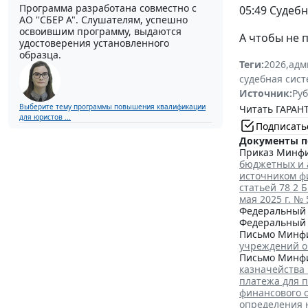
Программа разработана совместно с
05:49 Судеб
АО ''СБЕР А". Слушателям, успешно
освоившим программу, выдаются
А чтобы не 
удостоверения установленного
образца.
Теги:
2026
,
адм
судебная сист
Источник:
Руб
Выберите тему программы повышения квалификации
Читать ГАРАНТ
для юристов ...
Подписать
Документы п
Приказ Минфин
бюджетных и 
источником фи
статьей 78 2
мая 2025 г. №
Федеральный з
Федеральный з
Письмо Минфин
учреждений оп
Письмо Минфин
казначейства
платежа для п
финансового 
определения 