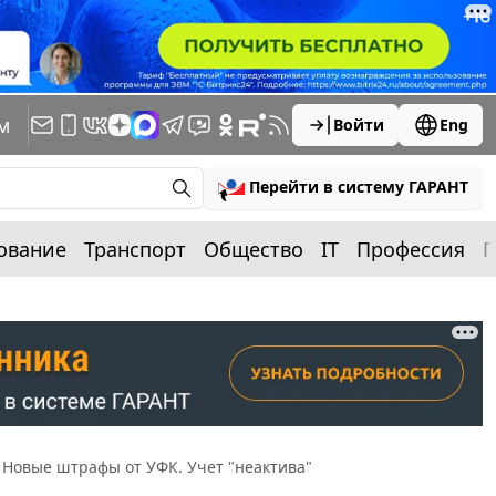
м
Войти
Eng
Перейти в систему ГАРАНТ
ование
Транспорт
Общество
IT
Профессия
П
 Новые штрафы от УФК. Учет "неактива"