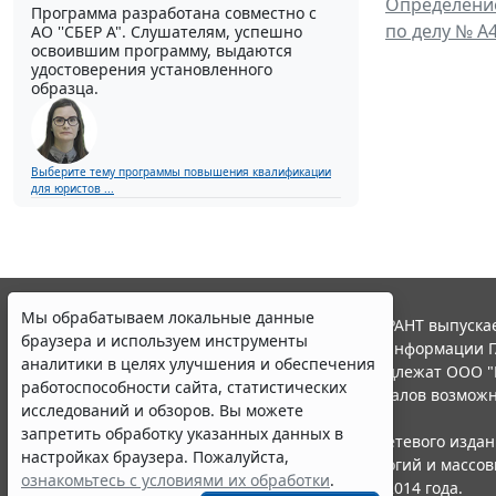
Определение
Программа разработана совместно с
по делу № А
АО ''СБЕР А". Слушателям, успешно
освоившим программу, выдаются
удостоверения установленного
образца.
Выберите тему программы повышения квалификации
для юристов ...
Мы обрабатываем локальные данные
© ООО "НПП "ГАРАНТ-СЕРВИС", 2026. Система ГАРАНТ выпускае
браузера и используем инструменты
участниками Российской ассоциации правовой информации Г
аналитики в целях улучшения и обеспечения
Все права на материалы сайта ГАРАНТ.РУ принадлежат ООО "
работоспособности сайта, статистических
Полное или частичное воспроизведение материалов возможн
исследований и обзоров. Вы можете
Правила использования портала.
запретить обработку указанных данных в
Портал ГАРАНТ.РУ зарегистрирован в качестве сетевого изда
настройках браузера. Пожалуйста,
надзору в сфере связи,информационных технологий и массо
ознакомьтесь с условиями их обработки
.
(Роскомнадзором), Эл № ФС77-58365 от 18 июня 2014 года.