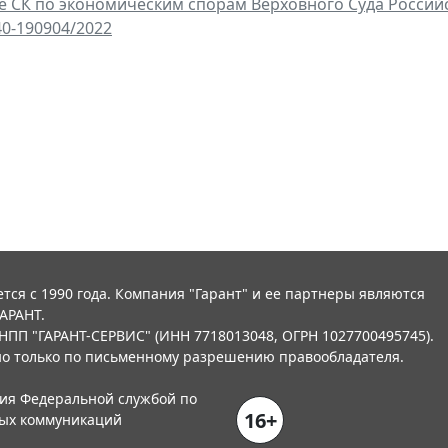
 СК по экономическим спорам Верховного Суда Российск
40-190904/2022
тся с 1990 года. Компания "Гарант" и ее партнеры являются
АРАНТ.
НПП "ГАРАНТ-СЕРВИС" (ИНН 7718013048, ОГРН 1027700495745).
о только по письменному разрешению правообладателя.
ния Федеральной службой по
16+
вых коммуникаций