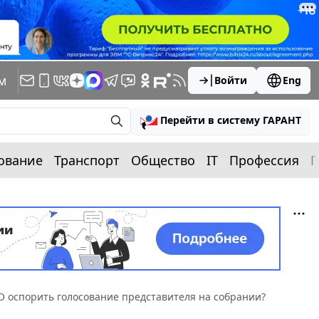
м
Войти
Eng
Перейти в систему ГАРАНТ
ование
Транспорт
Общество
IT
Профессия
П
 оспорить голосование представителя на собрании?