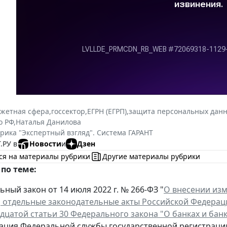
жетная сфера
,
госсектор
,
ЕГРН (ЕГРП)
,
защита персональных дан
о РФ
,
Наталья Данилова
рика "Экспертный взгляд". Система ГАРАНТ
.РУ в
Новости
и
Дзен
ся на материалы рубрики
Другие материалы рубрики
по теме:
ный закон от 14 июля 2022 г. № 266-ФЗ "
О внесении из
, отдельные законодательные акты Российской Федерац
дцатой статьи 30 Федерального закона "О банках и бан
ция Федеральной службы государственной регистрации, к