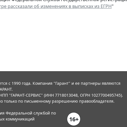
тре рассказали об изменениях в выписках из ЕГРН
"
тся с 1990 года. Компания "Гарант" и ее партнеры являются
АРАНТ.
НПП "ГАРАНТ-СЕРВИС" (ИНН 7718013048, ОГРН 1027700495745).
о только по письменному разрешению правообладателя.
ния Федеральной службой по
16+
вых коммуникаций