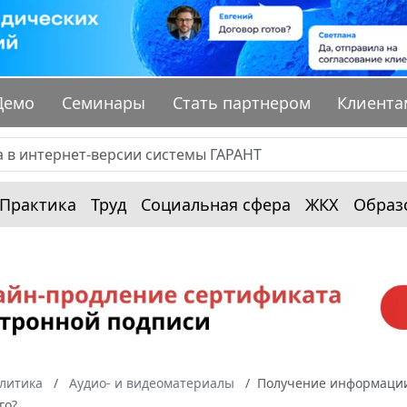
Демо
Семинары
Стать партнером
Клиента
Практика
Труд
Социальная сфера
ЖКХ
Образ
алитика
Аудио- и видеоматериалы
Получение информации 
го?