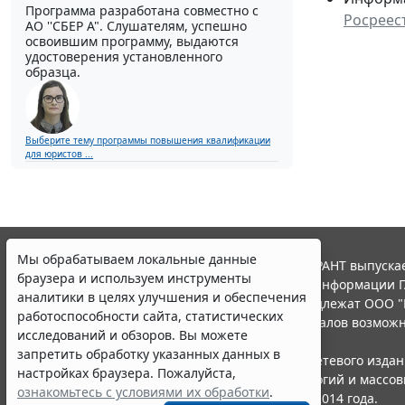
Программа разработана совместно с
Росреес
АО ''СБЕР А". Слушателям, успешно
освоившим программу, выдаются
удостоверения установленного
образца.
Мы обрабатываем локальные данные
браузера и используем инструменты
Выберите тему программы повышения квалификации
для юристов ...
аналитики в целях улучшения и обеспечения
работоспособности сайта, статистических
исследований и обзоров. Вы можете
запретить обработку указанных данных в
настройках браузера. Пожалуйста,
ознакомьтесь с условиями их обработки
.
© ООО "НПП "ГАРАНТ-СЕРВИС", 2026. Система ГАРАНТ выпускае
Принять
участниками Российской ассоциации правовой информации Г
Все права на материалы сайта ГАРАНТ.РУ принадлежат ООО "
Полное или частичное воспроизведение материалов возможн
Правила использования портала.
Erid: 4CQwVszH9pWwojUA9Q3
Реклама
Портал ГАРАНТ.РУ зарегистрирован в качестве сетевого изда
надзору в сфере связи,информационных технологий и массо
Получите полный доступ к системе
(Роскомнадзором), Эл № ФС77-58365 от 18 июня 2014 года.