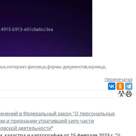
ных
,
нотариат
,
физлица
,
формы документов
,
юрлица
,
Перепечатка
менений в Федеральный закон "О персональных
ии и признании утратившей силу части
ковской деятельности
"
адастра и картографии от 15 февраля 2023 г. "
В