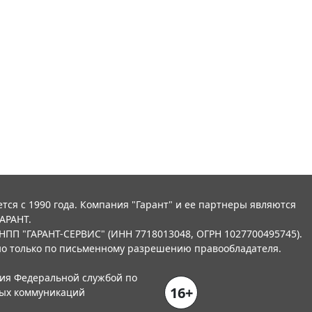
тся с 1990 года. Компания "Гарант" и ее партнеры являются
АРАНТ.
НПП "ГАРАНТ-СЕРВИС" (ИНН 7718013048, ОГРН 1027700495745).
о только по письменному разрешению правообладателя.
ния Федеральной службой по
16+
вых коммуникаций