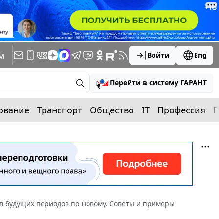
м
Войти
Eng
Перейти в систему ГАРАНТ
ование
Транспорт
Общество
IT
Профессия
П
ов будущих периодов по-новому. Советы и примеры