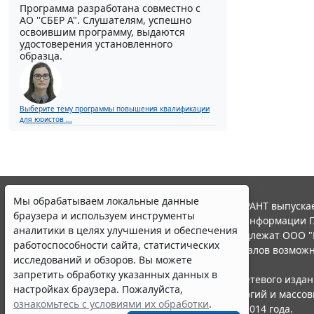
Программа разработана совместно с
АО ''СБЕР А". Слушателям, успешно
освоившим программу, выдаются
удостоверения установленного
образца.
Выберите тему программы повышения квалификации
для юристов ...
Мы обрабатываем локальные данные
© ООО "НПП "ГАРАНТ-СЕРВИС", 2026. Система ГАРАНТ выпускае
браузера и используем инструменты
участниками Российской ассоциации правовой информации Г
аналитики в целях улучшения и обеспечения
Все права на материалы сайта ГАРАНТ.РУ принадлежат ООО "
работоспособности сайта, статистических
Полное или частичное воспроизведение материалов возможн
исследований и обзоров. Вы можете
Правила использования портала.
запретить обработку указанных данных в
Портал ГАРАНТ.РУ зарегистрирован в качестве сетевого изда
настройках браузера. Пожалуйста,
надзору в сфере связи,информационных технологий и массо
ознакомьтесь с условиями их обработки
.
(Роскомнадзором), Эл № ФС77-58365 от 18 июня 2014 года.