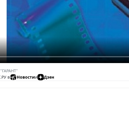
 "ГАРАНТ"
.РУ в
Новости
и
Дзен