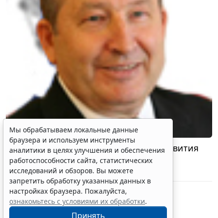
Мы обрабатываем локальные данные
браузера и используем инструменты
Итоги социально-экономического развития
аналитики в целях улучшения и обеспечения
Алтайского края в 2013 году
работоспособности сайта, статистических
Губернатор Алтайского края Карлин А.Б.
исследований и обзоров. Вы можете
19 марта 2014
запретить обработку указанных данных в
настройках браузера. Пожалуйста,
ознакомьтесь с условиями их обработки
.
Принять