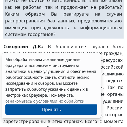
Никто не боится ответственности? Или же Закон
как не работал, так и продолжает не работать?
Каким образом Вы реагируете на случаи
распространения баз данных, предположительно
имеющих принадлежность к информационным
системам госорганов?
Сокоушин Д.В.:
В большинстве случаев базы
данных, содержащие персональные данные граждан,
Мы обрабатываем локальные данные
размещены на интернет-ресурсах,
браузера и используем инструменты
зарегистрированных за пределами Российской
аналитики в целях улучшения и обеспечения
Федерации и не подпадающих под юрисдикцию
работоспособности сайта, статистических
законодательства РФ. Роскомнадзором ведется
исследований и обзоров. Вы можете
постоянная работа в этом направлении. Так по
запретить обработку указанных данных в
запросам Роскомнадзора уполномоченные органы
настройках браузера. Пожалуйста,
Украины и Беларуси оказали содействие в удалении
ознакомьтесь с условиями их обработки
.
персональных данных граждан России,
Принять
размещенных на четырех интернет-сайтах, которые
зарегистрированы в этих странах. Всего с момента