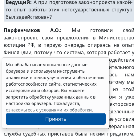
Ведущий:
А при подготовке законопроекта какой-
то опыт работы этих негосударственных структур
был задействован?
Парфенчиков А.О.:
Мы готовили свой
законопроект, свои предложения в Министерство
юстиции РФ, в первую очередь опираясь на опыт
Финляндии, потому что система, которая работает у
них, в том числе в части взаимодействия
Мы обрабатываем локальные данные
государственной службы принудительного
браузера и используем инструменты
исполнения и коллекторов, показалась нам
аналитики в целях улучшения и обеспечения
наиболее эффективной и прозрачной. Поэтому мы
работоспособности сайта, статистических
действительно взяли некоторые идеи из этой
исследований и обзоров. Вы можете
системы, в том числе фильтр, о котором я уже
запретить обработку указанных данных в
настройках браузера. Пожалуйста,
упоминал, так как надо понимать, что коллекторское
ознакомьтесь с условиями их обработки
.
агентство – это бизнес, который несет определенные
риски. Мы не должны создавать парниковые условия
Принять
для коллекторских агентств, чтобы Федеральная
служба судебных приставов была неким придатком.