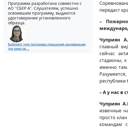
Соревновани
Программа разработана совместно с
АО ''СБЕР А". Слушателям, успешно
передаст кр
освоившим программу, выдаются
удостоверения установленного
– Пожарно
образца.
междунаро
Чуприян А.
Выберите тему программы повышения квалификации
главный ви
для юристов ...
сейчас акт
стадионы, 
именно там.
Разумеется
республики 
– А у нас в
Чуприян А.
извечные на
просто клан
командам с