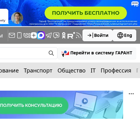
м
Войти
Eng
Перейти в систему ГАРАНТ
ование
Транспорт
Общество
IT
Профессия
П