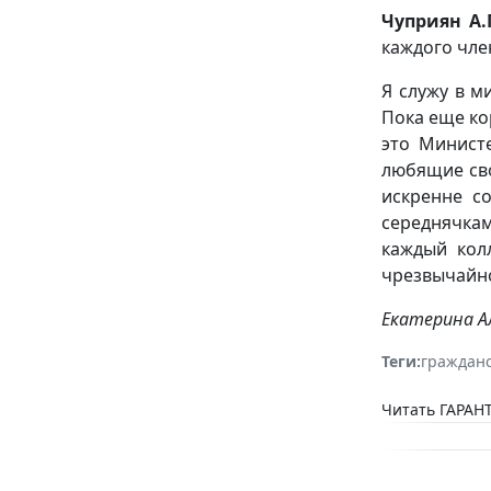
Чуприян А.П
каждого член
Я служу в м
Пока еще ко
это Минист
любящие сво
искренне с
середнячкам
каждый кол
чрезвычайно
Екатерина Ал
Теги:
гражданс
Читать ГАРАНТ