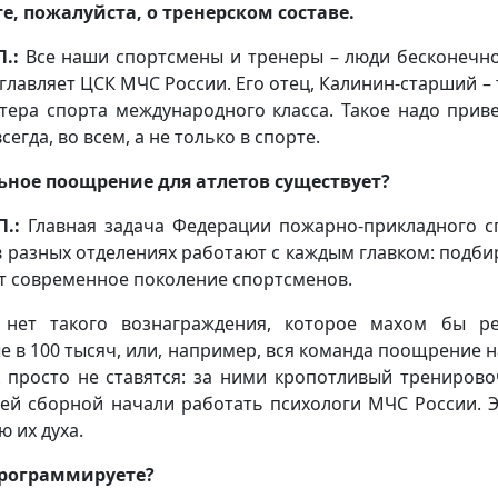
е, пожалуйста, о тренерском составе.
.:
Все наши спортсмены и тренеры – люди бесконечно
главляет ЦСК МЧС России. Его отец, Калинин-старший – 
тера спорта международного класса. Такое надо прив
сегда, во всем, а не только в спорте.
ьное поощрение для атлетов существует?
.:
Главная задача Федерации пожарно-прикладного сп
 разных отделениях работают с каждым главком: подбир
 современное поколение спортсменов.
, нет такого вознаграждения, которое махом бы 
 в 100 тысяч, или, например, вся команда поощрение на
 просто не ставятся: за ними кропотливый тренирово
ей сборной начали работать психологи МЧС России. Э
 их духа.
 программируете?