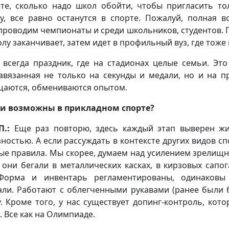
ете, сколько надо школ обойти, чтобы пригласить то
у, все равно останутся в спорте. Пожалуй, полная 
проводим чемпионаты и среди школьников, студентов. Го
олу заканчивает, затем идет в профильный вуз, где то
 всегда праздник, где на стадионах целые семьи. Эт
авязанная не только на секунды и медали, но и на 
щаются, обмениваются опытом.
и возможны в прикладном спорте?
П.:
Еще раз повторю, здесь каждый этап выверен жиз
ностью. А если рассуждать в контексте других видов спо
ые правила. Мы скорее, думаем над усилением зрелищ
они бегали в металлических касках, в кирзовых сапо
Форма и инвентарь регламентированы, одинаковы 
ли. Работают с облегченными рукавами (ранее были б
. Кроме того, у нас существует допинг-контроль, кот
. Все как на Олимпиаде.