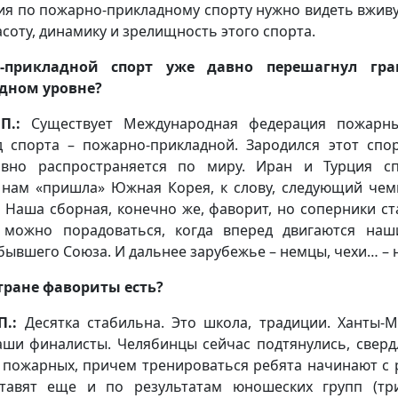
я по пожарно-прикладному спорту нужно видеть вживую
асоту, динамику и зрелищность этого спорта.
-прикладной спорт уже давно перешагнул гр
дном уровне?
П.:
Существует Международная федерация пожарных
д спорта – пожарно-прикладной. Зародился этот спо
ивно распространяется по миру. Иран и Турция с
к нам «пришла» Южная Корея, к слову, следующий че
 Наша сборная, конечно же, фаворит, но соперники ст
, можно порадоваться, когда вперед двигаются на
бывшего Союза. И дальнее зарубежье – немцы, чехи… – н
 стране фавориты есть?
П.:
Десятка стабильна. Это школа, традиции. Ханты-М
ши финалисты. Челябинцы сейчас подтянулись, свердл
 пожарных, причем тренироваться ребята начинают с 
тавят еще и по результатам юношеских групп (три в