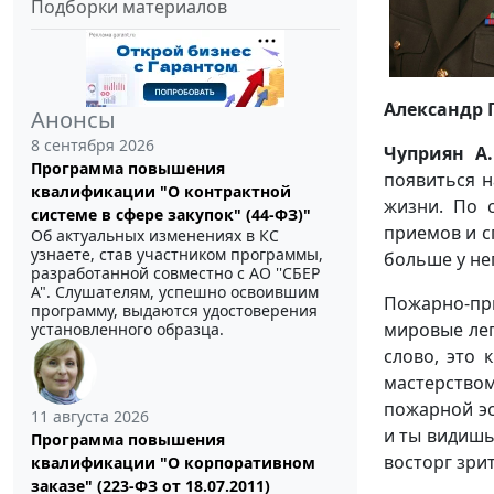
Подборки материалов
Александр 
Анонсы
8 сентября 2026
Чуприян А.
Программа повышения
появиться н
квалификации "О контрактной
жизни. По 
системе в сфере закупок" (44-ФЗ)"
приемов и с
Об актуальных изменениях в КС
узнаете, став участником программы,
больше у не
разработанной совместно с АО ''СБЕР
А". Слушателям, успешно освоившим
Пожарно-пр
программу, выдаются удостоверения
мировые лег
установленного образца.
слово, это 
мастерство
пожарной эс
11 августа 2026
и ты видишь
Программа повышения
восторг зрит
квалификации "О корпоративном
заказе" (223-ФЗ от 18.07.2011)