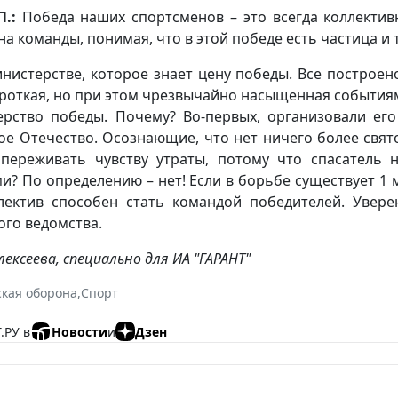
.:
Победа наших спортсменов – это всегда коллектив
а команды, понимая, что в этой победе есть частица и 
инистерстве, которое знает цену победы. Все построен
роткая, но при этом чрезвычайно насыщенная события
ерство победы. Почему? Во-первых, организовали его
е Отечество. Осознающие, что нет ничего более свят
опереживать чувству утраты, потому что спасатель
и? По определению – нет! Если в борьбе существует 1 м
лектив способен стать командой победителей. Увере
го ведомства.
ексеева, специально для ИА "ГАРАНТ"
кая оборона
,
Спорт
.РУ в
Новости
и
Дзен