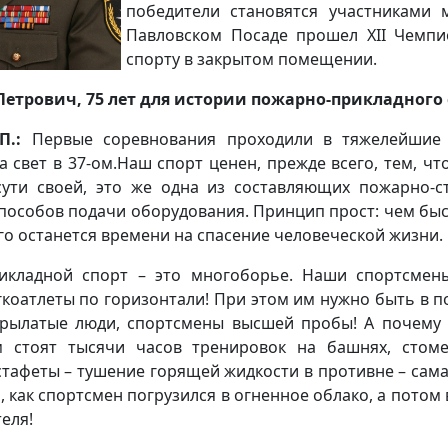
победители становятся участниками
Павловском Посаде прошел XII Чемп
спорту в закрытом помещении.
Петрович, 75 лет для истории пожарно-прикладного 
П.:
Первые соревнования проходили в тяжелейшие 
а свет в 37-ом.Наш спорт ценен, прежде всего, тем, чт
сути своей, это же одна из составляющих пожарно-с
пособов подачи оборудования. Принцип прост: чем быс
го останется времени на спасение человеческой жизни.
икладной спорт – это многоборье. Наши спортсмены
коатлеты по горизонтали! При этом им нужно быть в п
крылатые люди, спортсмены высшей пробы! А почему 
м стоят тысячи часов тренировок на башнях, стом
тафеты – тушение горящей жидкости в противне – самая 
, как спортсмен погрузился в огненное облако, а потом
еля!