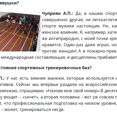
 девушки?
Чуприян А.П.:
Да, в нашем спорте
совершенно другая, не легкоатлет
спорте мужики настоящие. Но, ка
женское влияние. Я, например, кате
же антиприродно, с моей точки зре
нравится. Один раз даже играл, но
против женщин! А в пожарно-прик
 международная составляющая, и дисциплины прибавитс
остояние спортивных тренировочных баз?
.:
У нас есть зимние манежи, которые используется н
тивов. Сейчас мы впервые раздали на всероссийском
приезжаю, спрашиваю: «Назови мне свой номер».В десятк
-ку входит – «зачет», а вторая половина – вот уж совсе
т, что профессиональная подготовка на низком уровне
 – может, тренироваться негде.