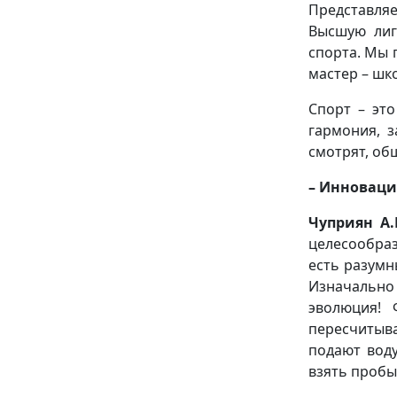
Представля
Высшую лиг
спорта. Мы 
мастер – шк
Спорт – это
гармония, з
смотрят, об
– Инноваци
Чуприян А.
целесообраз
есть разумн
Изначально 
эволюция! 
пересчитыва
подают воду
взять пробы