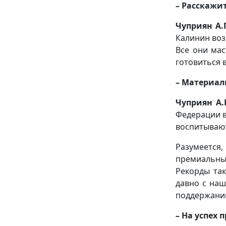
– Расскажит
Чуприян А.П
Калинин воз
Все они мас
готовиться в
– Материал
Чуприян А.П
Федерации в
воспитывают
Разумеется
премиальные
Рекорды так
давно с наш
поддержанию
– На успех