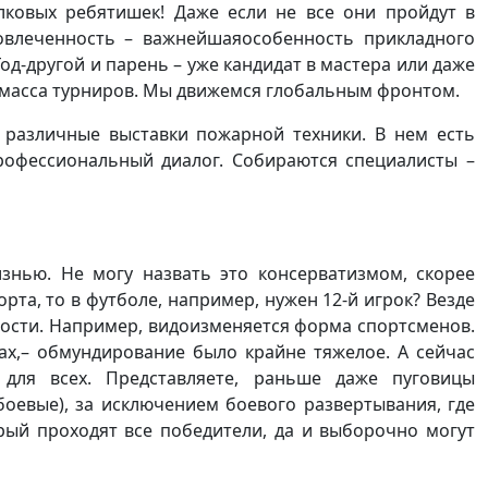
лковых ребятишек! Даже если не все они пройдут в
вовлеченность – важнейшаяособенность прикладного
д-другой и парень – уже кандидат в мастера или даже
же масса турниров. Мы движемся глобальным фронтом.
о различные выставки пожарной техники. В нем есть
профессиональный диалог. Собираются специалисты –
нью. Не могу назвать это консерватизмом, скорее
рта, то в футболе, например, нужен 12-й игрок? Везде
ности. Например, видоизменяется форма спортсменов.
гах,– обмундирование было крайне тяжелое. А сейчас
для всех. Представляете, раньше даже пуговицы
оевые), за исключением боевого развертывания, где
орый проходят все победители, да и выборочно могут