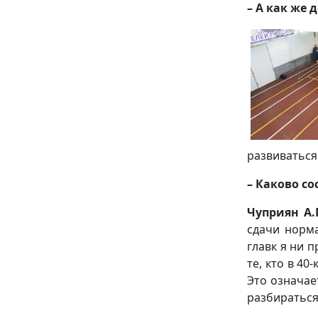
– А как же
развиваться
– Каково с
Чуприян А.П
сдачи норма
главк я ни 
те, кто в 40
Это означае
разбираться