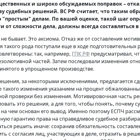
щественных и широко обсуждаемых поправок – отка
у судебных решений. ВС РФ считает, что таким об
о "простым" делам. По вашей оценке, такой шаг опр
и от сложности дела, должны всегда составляться 
 не бывает. Это аксиома. Отказ же от составления моти
 такого рода поступали еще в ходе подготовительных 
овлетворены: так, например,
ГПК РФ
предусматривал, чт
езолютивной частей. Затем последовали изменения от
инятого в упрощенном производстве.
решения, за некоторыми исключениями, предлагается 
 такого изменения указанием на процент обжалованны
ой проверки без изменения. Мотивировочная часть реше
овать это решения, а для того, чтобы понять, почему с
 на чем основан его вывод. Именно поэтому ЕСПЧ расс
ную гарантию права на справедливое судебное разбира
ться решить иначе: сохранив обязательность составле
ить с согласия лиц, участвующих в деле, отразить в ре