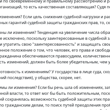
и по своевременному и правильному рассмотрению и р
рганизаций, то есть качественная составляющая? Судя п
изменения? Если цель снижения судебной нагрузки и рас
ных гарантий судебной защиты гражданских прав, то, ско
ны ли изменения? Тенденция на увеличение числа обр
Не исключено, поскольку заинтересованные в судебной 
 утратить свою "заинтересованность" и защищать сво
нное положение о том, что человек, его права и свобо
гражданина обеспечиваются правосудием, количествен
ть изменений, должен быть более убедительным, чем у
готовность к изменениям? У государства в лице суда, ск
ий последствия), у общества, скорее, нет.
имы ли изменения? Если бы речь шла об изменениях, з
нной власти, то ответ мог бы быть положительным, пос
ий сохранялась возможность судебной защиты этих прав
по гражданским делам, то поиск путей преодоления пр