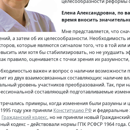
целесообразности реформы с
Елена Александровна, по в
время вносить значительн
Мне представляется, что сна
ений, а затем об их целесообразности. Необходимость и
торов, которые являются сигналом того, что в той или
высить или хотя бы стабилизировать, но не ухудшить 
как правило, оценивается с точки зрения их разумности,
обходимостью важен и вопрос о наличии возможности пр
оит из двух взаимосвязанных составляющих: наличие в
льный уровень участников преобразований. Так, при н
ессиональной составляющей подготавливаемые изменен
стречались примеры, когда изменения были разумны и 
 1995 году уже приняли
Конституцию РФ
и федеральные 
л
Гражданский кодекс
, но не приняли новый Гражданский
ный кодекс – действовали нормы ГПК РСФСР 1964 года. 