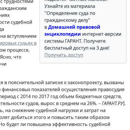
 с трудностями
Узнайте из материала
гражданским
"Определение суда по
ниях
гражданскому делу"
ости судебной
в
Домашней правовой
да
энциклопедии
интернет-версии
ана вступлением
системы ГАРАНТ. Получите
ировых судьях в
бесплатный доступ на 3 дня!
ом процессе,
Получить доступ
Ясно, что
ачи
ся в пояснительной записке к законопроекту, вызваны
и финансовых показателей осуществления правосудия
 период с 2014 по 2017 год объем бюджетных средств,
ельности судов, вырос в среднем на 26%. –
ГАРАНТ.РУ
].
, на снижение судебной нагрузки и затрат на
олят добиться этого и повысить таким образом
 Но будет ли повышена эффективность судебной