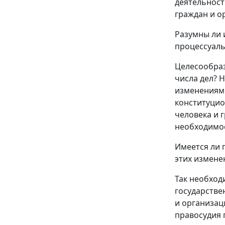
деятельност
граждан и о
Разумны ли 
процессуаль
Целесообраз
числа дел? 
изменениями
конституцио
человека и 
необходимос
Имеется ли 
этих изменен
Так необход
государстве
и организац
правосудия 