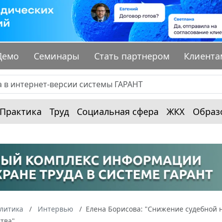
Демо
Семинары
Стать партнером
Клиента
Практика
Труд
Социальная сфера
ЖКХ
Образ
алитика
Интервью
Елена Борисова: "Снижение судебной н
тва"