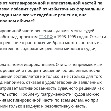
з от мотивировочной и описательной частей по
разом избавит судей от избыточных формальных
авдан или все же судебные решения, вне
в полном объеме?
вировочной части решения – давняя мечта судей.
работ над проектом
ГПК РФ
в 1993-1995 годах. Отчасти
о решение о расторжении брака может состоять из
носительно содержания решения мирового судьи,
сделать немотивированными. Считаю неприемлемым
х решений и процент решений, оставленных после
ния составляется не только и не столько для того,
уд, например, отказал в удовлетворении заявленных
матривает мотивированность судебного решения как
тельство. Проблему "загруженности" судов можно
ния мотивировочной части по всем делам, но при
шении только вводную и резолютивную часть.