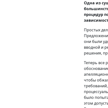
Одна из су
большинств
процедур п
зависимост
Простых дел
Предложения
они были уд
вводной и р
решения, пр
Теперь все 
обоснование
апелляционн
чтобы обжал
требований,
процессуаль
было попыта
этом допуст