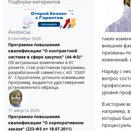
Подборки материалов
Анонсы
таких измен
8 сентября 2026
Программа повышения
внешних фак
квалификации "О контрактной
призваны по
системе в сфере закупок" (44-ФЗ)"
изменений, 
Об актуальных изменениях в КС
узнаете, став участником программы,
Наряду с не
разработанной совместно с АО ''СБЕР
А". Слушателям, успешно освоившим
вопрос сост
программу, выдаются удостоверения
профессиона
установленного образца.
уровня проф
В истории в
11 августа 2026
например, в
Программа повышения
которых бы
квалификации "О корпоративном
процессуаль
заказе" (223-ФЗ от 18.07.2011)