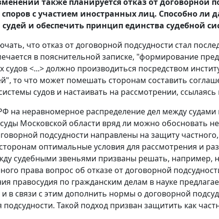
зменений также планируется отказ от договорной по
споров с участием иностранных лиц. Способно ли 
а судей и обеспечить принцип единства судебной с
ючать, что отказ от договорной подсудности стал после
тмечается в пояснительной записке, "формирование пре
 судов <...> должно производиться посредством инстит
й", то что может помешать сторонам составить соглаш
системы судов и настаивать на рассмотрении, ссылаясь
РФ на неравномерное распределение дел между судами и
 суды Московской области вряд ли можно обосновать 
оговорной подсудности направлены на защиту частного,
сторонам оптимальные условия для рассмотрения и ра
жду судебными звеньями призваны решать, например, н
ного права вопрос об отказе от договорной подсудности
ия правосудия по гражданским делам в науке предлага
 и в связи с этим дополнить нормы о договорной подс
 подсудности. Такой подход призван защитить как частн