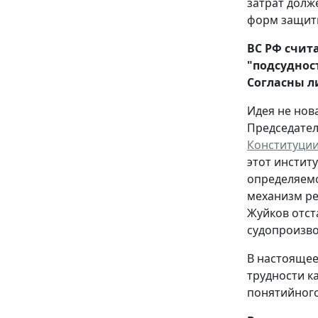
затрат долж
форм защиты
ВС РФ счит
"подсуднос
Согласны л
Идея не нова
Председател
Конституци
этот инстит
определяемо
механизм ре
Жуйков отст
судопроизво
В настоящее
трудности к
понятийного