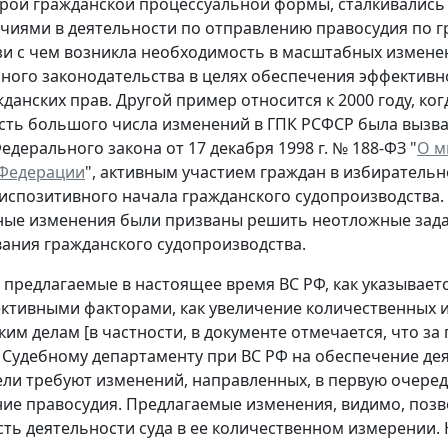
рой гражданской процессуальной формы, сталкивались
чиями в деятельности по отправлению правосудия по 
язи с чем возникла необходимость в масштабных измене
ного законодательства в целях обеспечения эффективн
данских прав. Другой пример относится к 2000 году, ког
ть большого числа изменений в ГПК РСФСР была вызв
едерального закона от 17 декабря 1998 г. № 188-ФЗ "
О м
 Федерации
", активным участием граждан в избирательн
испозитивного начала гражданского судопроизводства. 
ные изменения были призваны решить неотложные зад
ния гражданского судопроизводства.
, предлагаемые в настоящее время ВС РФ, как указывает
ктивными факторами, как увеличение количественных 
ким делам [в частности, в документе отмечается, что за
Судебному департаменту при ВС РФ на обеспечение деят
ели требуют изменений, направленных, в первую очередь
ие правосудия. Предлагаемые изменения, видимо, позв
ть деятельности суда в ее количественном измерении.