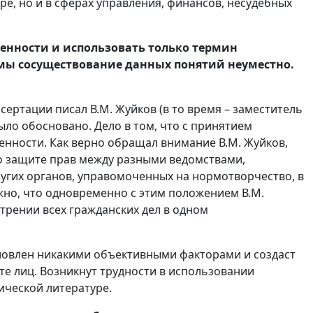
ре, но и в сферах управления, финансов, несудебных
енности и использовать только термин
темы сосуществование данных понятий неуместно.
ссертации писал В.М. Жуйков (в то время – заместитель
ыло обосновано. Дело в том, что с принятием
енности. Как верно обращал внимание В.М. Жуйков,
 о защите прав между разными ведомствами,
угих органов, управомоченных на нормотворчество, в
жно, что одновременно с этим положением В.М.
трении всех гражданских дел в одном
словлен никакими объективными факторами и создаст
ите лиц. Возникнут трудности в использовании
ической литературе.