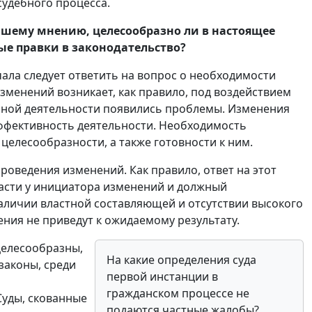
удебного процесса.
ашему мнению, целесообразно ли в настоящее
ые правки в законодательство?
чала следует ответить на вопрос о необходимости
зменений возникает, как правило, под воздействием
 иной деятельности появились проблемы. Изменения
эффективность деятельности. Необходимость
 целесообразности, а также готовности к ним.
оведения изменений. Как правило, ответ на этот
ласти у инициатора изменений и должный
аличии властной составляющей и отсутствии высокого
ия не приведут к ожидаемому результату.
целесообразны,
На какие определения суда
законы, среди
первой инстанции в
гражданском процессе не
Суды, скованные
подаются частные жалобы?