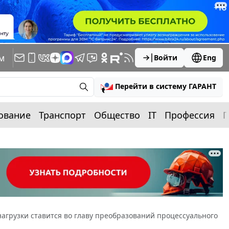
м
Войти
Eng
Перейти в систему ГАРАНТ
ование
Транспорт
Общество
IT
Профессия
П
агрузки ставится во главу преобразований процессуального