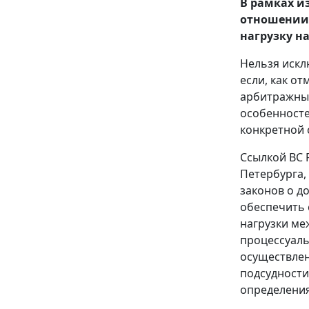
В рамках и
отношении 
нагрузку н
Нельзя искл
если, как о
арбитражных
особенносте
конкретной 
Ссылкой ВС 
Петербурга,
законов о д
обеспечить 
нагрузки ме
процессуаль
осуществлен
подсудности
определения