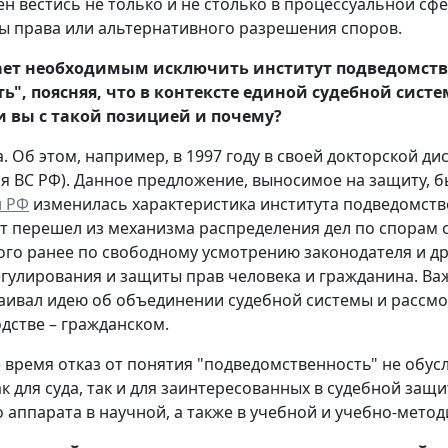
ен вестись не только и не столько в процессуальной сфе
 права или альтернативного разрешения споров.
ает необходимым исключить институт подведомств
ть", поясняя, что в контексте единой судебной сис
и вы с такой позицией и почему?
. Об этом, например, в 1997 году в своей докторской ди
я ВС РФ). Данное предложение, выносимое на защиту, б
и РФ
изменилась характеристика института подведомств
ут перешел из механизма распределения дел по спорам
го ранее по свободному усмотрению законодателя и др
гулирования и защиты прав человека и гражданина. Ва
аивал идею об объединении судебной системы и рассмо
дстве – гражданском.
 время отказ от понятия "подведомственность" не обу
ак для суда, так и для заинтересованных в судебной защ
 аппарата в научной, а также в учебной и учебно-метод