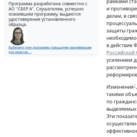
рамками ста
Программа разработана совместно с
и противоре
АО ''СБЕР А". Слушателям, успешно
освоившим программу, выдаются
делам, в св
удостоверения установленного
процессуаль
образца.
защиты граж
необходимос
в действие Ф
Выберите тему программы повышения квалификации
Российской
для юристов ...
усилением д
рассмотрен
реформирова
1
Изменения
такими объе
по гражданс
выделяемых 
Эти показат
осуществлен
эффективнос