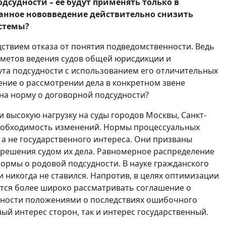
дсудности – ее будут применять только в
данное нововведение действительно снизить
истемы?
дствием отказа от понятия подведомственности. Ведь
дметов ведения судов общей юрисдикции и
ута подсудности с использованием его отличительных
ение о рассмотрении дела в конкретном звене
 на норму о договорной подсудности?
 высокую нагрузку на суды городов Москвы, Санкт-
необходимость изменений. Нормы процессуальных
 а не государственного интереса. Они призваны
зрешения судом их дела. Равномерное распределение
ормы о родовой подсудности. В науке гражданского
 никогда не ставился. Напротив, в целях оптимизации
ется более широко рассматривать соглашение о
удности положениями о последствиях ошибочного
ый интерес сторон, так и интерес государственный.