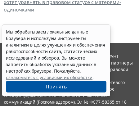
хотят уравнять в правовом статусе с матерями-
одиночками
Мы обрабатываем локальные данные
браузера и используем инструменты
аналитики в целях улучшения и обеспечения
работоспособности сайта, статистических
© ООО "НПП "ГАРАНТ-СЕРВИС", 2026. Система ГАРАНТ
исследований и обзоров. Вы можете
выпускается с 1990 года. Компания "Гарант" и ее партнеры
запретить обработку указанных данных в
являются участниками Российской ассоциации правовой
настройках браузера. Пожалуйста,
информации ГАРАНТ.
ознакомьтесь с условиями их обработки
.
Портал ГАРАНТ.РУ зарегистрирован в качестве сетевого
Принять
издания Федеральной службой по надзору в сфере
связи,информационных технологий и массовых
коммуникаций (Роскомнадзором), Эл № ФС77-58365 от 18
июня 2014 года.
16+
Контакты
8-800-200-88-88