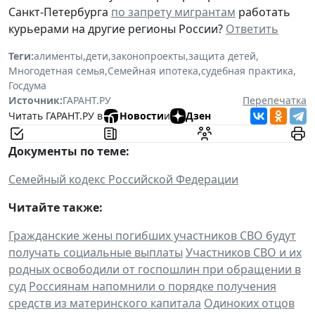
Санкт-Петербурга
по запрету мигрантам
работать
курьерами на другие регионы России?
Ответить
Теги:
алименты
,
дети
,
законопроекты
,
защита детей
,
Многодетная семья
,
Семейная ипотека
,
судебная практика
,
Госдума
Источник:
ГАРАНТ.РУ
Перепечатка
Читать ГАРАНТ.РУ в
Новости
и
Дзен
Документы по теме:
Семейный кодекс Российской Федерации
Читайте также:
Гражданские жены погибших участников СВО будут
получать социальные выплаты
Участников СВО и их
родных освободили от госпошлин при обращении в
суд
Россиянам напомнили о порядке получения
средств из материнского капитала
Одиноких отцов