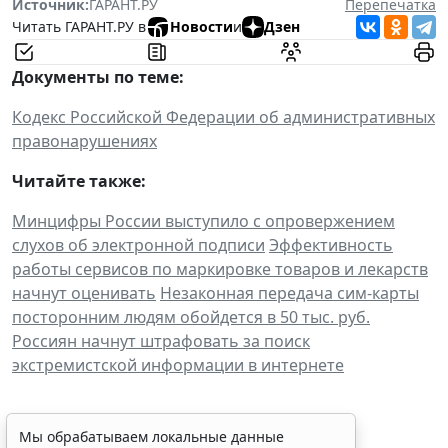
Источник:
ГАРАНТ.РУ
Перепечатка
Читать ГАРАНТ.РУ в
Новости
и
Дзен
Документы по теме:
Кодекс Российской Федерации об административных
правонарушениях
Читайте также:
Минцифры России выступило с опровержением
слухов об электронной подписи
Эффективность
работы сервисов по маркировке товаров и лекарств
начнут оценивать
Незаконная передача сим-карты
посторонним людям обойдется в 50 тыс. руб.
Россиян начнут штрафовать за поиск
экстремистской информации в интернете
Мы обрабатываем локальные данные