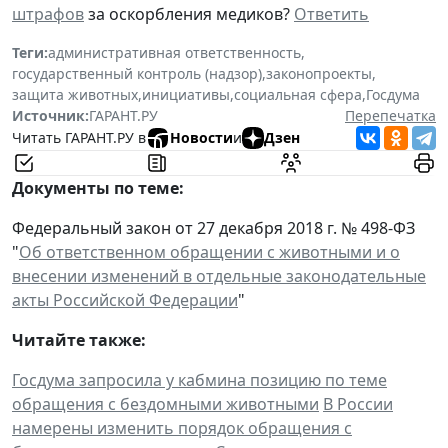
штрафов
за оскорбления медиков?
Ответить
Теги:
административная ответственность
,
государственный контроль (надзор)
,
законопроекты
,
защита животных
,
инициативы
,
социальная сфера
,
Госдума
Источник:
ГАРАНТ.РУ
Перепечатка
Читать ГАРАНТ.РУ в
Новости
и
Дзен
Документы по теме:
Федеральный закон от 27 декабря 2018 г. № 498-ФЗ
"
Об ответственном обращении с животными и о
внесении изменений в отдельные законодательные
акты Российской Федерации
"
Читайте также:
Госдума запросила у кабмина позицию по теме
обращения с бездомными животными
В России
намерены изменить порядок обращения с