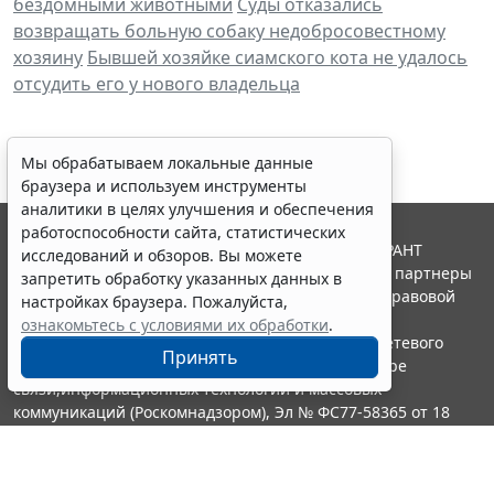
бездомными животными
Суды отказались
возвращать больную собаку недобросовестному
хозяину
Бывшей хозяйке сиамского кота не удалось
отсудить его у нового владельца
Мы обрабатываем локальные данные
браузера и используем инструменты
аналитики в целях улучшения и обеспечения
работоспособности сайта, статистических
© ООО "НПП "ГАРАНТ-СЕРВИС", 2026. Система ГАРАНТ
исследований и обзоров. Вы можете
выпускается с 1990 года. Компания "Гарант" и ее партнеры
запретить обработку указанных данных в
являются участниками Российской ассоциации правовой
настройках браузера. Пожалуйста,
информации ГАРАНТ.
ознакомьтесь с условиями их обработки
.
Портал ГАРАНТ.РУ зарегистрирован в качестве сетевого
Принять
издания Федеральной службой по надзору в сфере
связи,информационных технологий и массовых
коммуникаций (Роскомнадзором), Эл № ФС77-58365 от 18
июня 2014 года.
16+