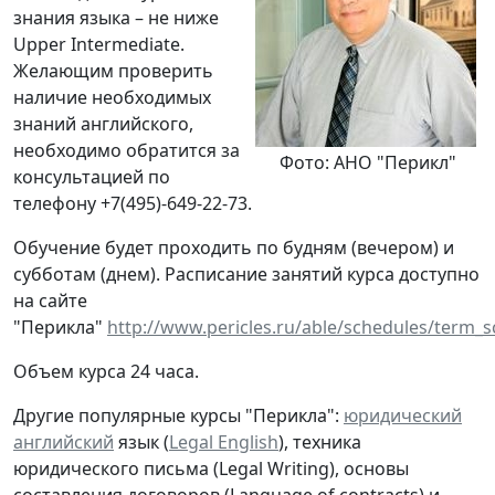
знания языка – не ниже
Upper Intermediate.
Желающим проверить
наличие необходимых
знаний английского,
необходимо обратится за
Фото: АНО "Перикл"
консультацией по
телефону +7(495)-649-22-73.
Обучение будет проходить по будням (вечером) и
субботам (днем). Расписание занятий курса доступно
на сайте
"Перикла"
http://www.pericles.ru/able/schedules/term_
Объем курса 24 часа.
Другие популярные курсы "Перикла":
юридический
английский
язык (
Legal English
), техника
юридического письма (Legal Writing), основы
составления договоров (Language of contracts) и