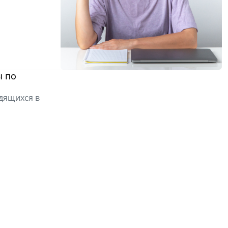
ы по
дящихся в