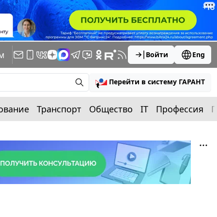
м
Войти
Eng
Перейти в систему ГАРАНТ
ование
Транспорт
Общество
IT
Профессия
П