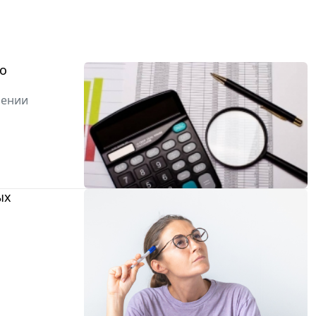
во
лении
ых