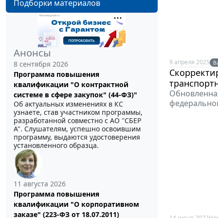
Подборки материалов
Анонсы
9 апреля 2025
В
8 сентября 2026
Скорректир
Программа повышения
транспортн
квалификации "О контрактной
Обновленная
системе в сфере закупок" (44-ФЗ)"
федеральной
Об актуальных изменениях в КС
узнаете, став участником программы,
разработанной совместно с АО ''СБЕР
А". Слушателям, успешно освоившим
программу, выдаются удостоверения
установленного образца.
11 августа 2026
Программа повышения
квалификации "О корпоративном
заказе" (223-ФЗ от 18.07.2011)
14 июня 2022
Но