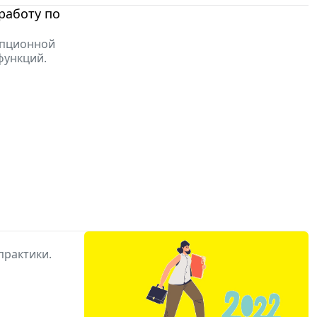
работу по
упционной
функций.
практики.