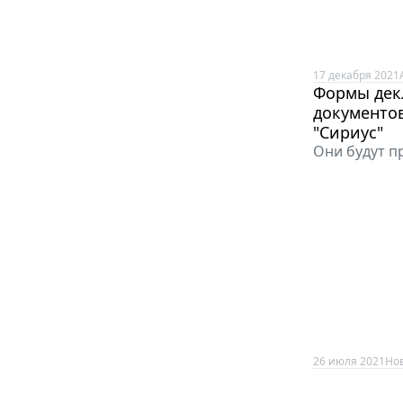
17 декабря 2021
Формы декл
документо
"Сириус"
Они будут п
26 июля 2021
Но