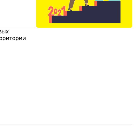
вых
ерритории