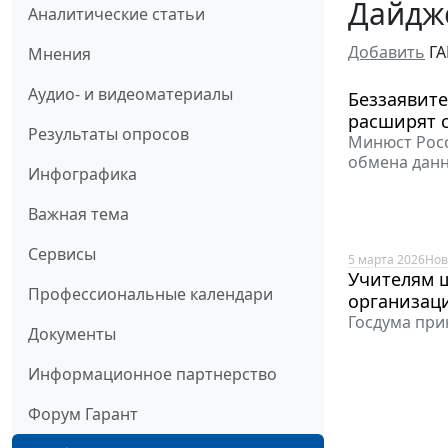
Дайдже
Аналитические статьи
Добавить
ГА
Мнения
Аудио- и видеоматериалы
Беззаявите
расширят с
Результаты опросов
Минюст Росс
обмена данн
Инфографика
Важная тема
Сервисы
5 марта 2026
Нов
Учителям ш
Профессиональные календари
организац
Госдума при
Документы
Информационное партнерство
Форум Гарант