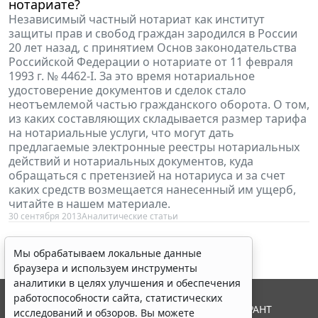
нотариате?
Независимый частный нотариат как институт
защиты прав и свобод граждан зародился в России
20 лет назад, с принятием Основ законодательства
Российской Федерации о нотариате от 11 февраля
1993 г. № 4462-I. За это время нотариальное
удостоверение документов и сделок стало
неотъемлемой частью гражданского оборота. О том,
из каких составляющих складывается размер тарифа
на нотариальные услуги, что могут дать
предлагаемые электронные реестры нотариальных
действий и нотариальных документов, куда
обращаться с претензией на нотариуса и за счет
каких средств возмещается нанесенный им ущерб,
читайте в нашем материале.
30 сентября 2013
Аналитические статьи
Мы обрабатываем локальные данные
браузера и используем инструменты
аналитики в целях улучшения и обеспечения
работоспособности сайта, статистических
© ООО "НПП "ГАРАНТ-СЕРВИС", 2026. Система ГАРАНТ
исследований и обзоров. Вы можете