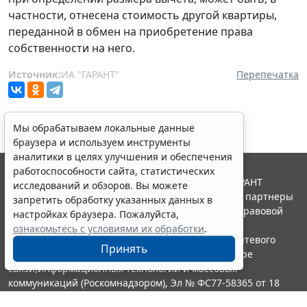
частности, отнесена стоимость другой квартиры,
переданной в обмен на приобретение права
собственности на него.
Источник:
ИА "ГАРАНТ"
Перепечатка
Мы обрабатываем локальные данные
браузера и используем инструменты
аналитики в целях улучшения и обеспечения
работоспособности сайта, статистических
© ООО "НПП "ГАРАНТ-СЕРВИС", 2026. Система ГАРАНТ
исследований и обзоров. Вы можете
выпускается с 1990 года. Компания "Гарант" и ее партнеры
запретить обработку указанных данных в
являются участниками Российской ассоциации правовой
настройках браузера. Пожалуйста,
информации ГАРАНТ.
ознакомьтесь с условиями их обработки
.
Портал ГАРАНТ.РУ зарегистрирован в качестве сетевого
Принять
издания Федеральной службой по надзору в сфере
связи,информационных технологий и массовых
коммуникаций (Роскомнадзором), Эл № ФС77-58365 от 18
июня 2014 года.