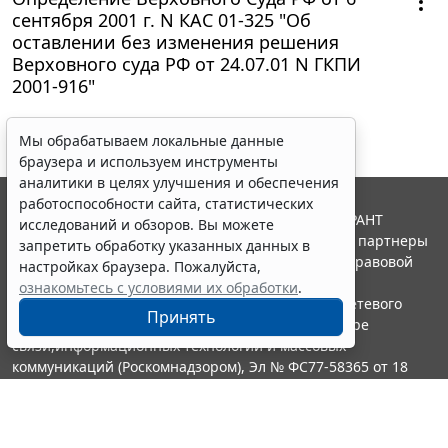
сентября 2001 г. N КАС 01-325 "Об
оставлении без изменения решения
Верховного суда РФ от 24.07.01 N ГКПИ
2001-916"
Мы обрабатываем локальные данные
браузера и используем инструменты
аналитики в целях улучшения и обеспечения
работоспособности сайта, статистических
© ООО "НПП "ГАРАНТ-СЕРВИС", 2026. Система ГАРАНТ
исследований и обзоров. Вы можете
выпускается с 1990 года. Компания "Гарант" и ее партнеры
запретить обработку указанных данных в
являются участниками Российской ассоциации правовой
настройках браузера. Пожалуйста,
информации ГАРАНТ.
ознакомьтесь с условиями их обработки
.
Портал ГАРАНТ.РУ зарегистрирован в качестве сетевого
Принять
издания Федеральной службой по надзору в сфере
связи,информационных технологий и массовых
коммуникаций (Роскомнадзором), Эл № ФС77-58365 от 18
июня 2014 года.
16+