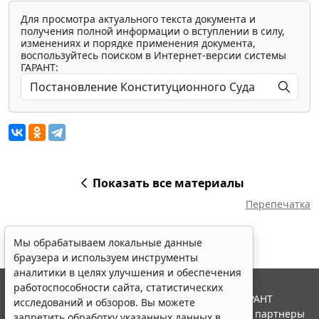
Для просмотра актуального текста документа и
получения полной информации о вступлении в силу,
изменениях и порядке применения документа,
воспользуйтесь поиском в Интернет-версии системы
ГАРАНТ:
Показать все материалы
Перепечатка
Мы обрабатываем локальные данные
браузера и используем инструменты
аналитики в целях улучшения и обеспечения
работоспособности сайта, статистических
© ООО "НПП "ГАРАНТ-СЕРВИС", 2026. Система ГАРАНТ
исследований и обзоров. Вы можете
выпускается с 1990 года. Компания "Гарант" и ее партнеры
запретить обработку указанных данных в