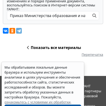
изменениях и порядке применения документа,
воспользуйтесь поиском в Интернет-версии системы
ГАРАНТ:
Показать все материалы
Перепечатка
Мы обрабатываем локальные данные
браузера и используем инструменты
аналитики в целях улучшения и обеспечения
работоспособности сайта, статистических
© ООО "НПП "ГАРАНТ-СЕРВИС", 2026. Система ГАРАНТ
исследований и обзоров. Вы можете
выпускается с 1990 года. Компания "Гарант" и ее партнеры
запретить обработку указанных данных в
являются участниками Российской ассоциации правовой
настройках браузера. Пожалуйста,
информации ГАРАНТ.
ознакомьтесь с условиями их обработки
.
Портал ГАРАНТ.РУ зарегистрирован в качестве сетевого