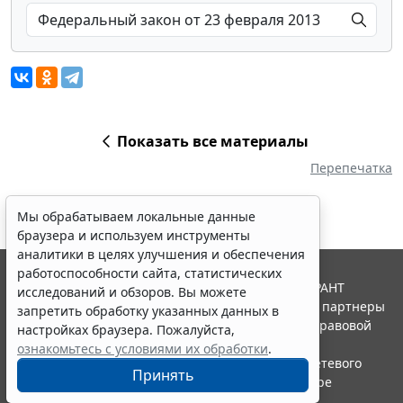
Показать все материалы
Перепечатка
Мы обрабатываем локальные данные
браузера и используем инструменты
аналитики в целях улучшения и обеспечения
работоспособности сайта, статистических
© ООО "НПП "ГАРАНТ-СЕРВИС", 2026. Система ГАРАНТ
исследований и обзоров. Вы можете
выпускается с 1990 года. Компания "Гарант" и ее партнеры
запретить обработку указанных данных в
являются участниками Российской ассоциации правовой
настройках браузера. Пожалуйста,
информации ГАРАНТ.
ознакомьтесь с условиями их обработки
.
Портал ГАРАНТ.РУ зарегистрирован в качестве сетевого
Принять
издания Федеральной службой по надзору в сфере
связи,информационных технологий и массовых