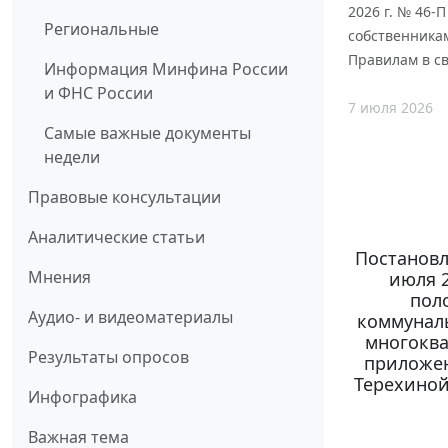
2026 г. № 46-
Региональные
собственника
Правилам в с
Информация Минфина России
и ФНС России
7 июля 2026
Самые важные документы
недели
Правовые консультации
Аналитические статьи
Постановл
Мнения
июля 2
пол
Аудио- и видеоматериалы
коммуналь
многоква
Результаты опросов
приложен
Терехино
Инфографика
                       Именем Российской Федерации

     Конституционный Суд Российской Федерации в составе
Председателя В.Д. Зорькина, судей А.Ю. Бушева, Л.М. Жарковой,
К.Б. Калиновского, С.Д. Князева, А.Н. Кокотова, А.В. Коновалова,
М.Б. Лобова, В.А. Сивицкого, Е.В. Тарибо,
     руководствуясь статьей 125 (пункт "а" части 4) Конституции
Российской Федерации, пунктом 3 части первой, частями третьей и четвертой
статьи 3, частью первой статьи 21, статьями 36, 47.1, 74, 86, 96, 97 и 99
Федерального конституционного закона "О Конституционном Суде Российской
Федерации",
     рассмотрел в заседании без проведения слушания дело о проверке
конституционности положений пунктов 2, 42.1 и 43 Правил предоставления
коммунальных услуг собственникам и пользователям помещений в
многоквартирных домах и жилых домов, а также формул 3.1 и 3.7 приложения
№ 2 к данным Правилам.
     Поводом к рассмотрению дела явились жалобы граждан Л.К. Терехиной и
Д.В. Юхнева. Основанием к рассмотрению дел явилась обнаружившаяся
неопределенность в вопросе о том, соответствуют ли Конституции Российской
Федерации оспариваемые заявителями нормативные положения.
     Поскольку обе жалобы касаются одного и того же предмета,
Конституционный Суд Российской Федерации, руководствуясь статьей 48
Федерального конституционного закона "О Конституционном Суде Российской
Федерации", соединил дела по ним в одном производстве.
     Заслушав сообщение судьи-докладчика М.Б. Лобова, исследовав
представленные документы и иные материалы, Конституционный Суд Российской
Федерации
                                  установил:
     1. Граждане Л.К. Терехина и Д.В. Юхнев оспаривают конституционность
следующих положений Правил предоставления коммунальных услуг
собственникам и пользователям помещений в многоквартирных домах и жилых
домов, утвержденных Постановлением Правительства Российской Федерации от
6 мая 2011 года № 354 (далее также - Правила):
     абзаца шестого пункта 2, согласно которому "индивидуальный прибор
учета" - средство измерения (совокупность средств измерения и
дополнительного оборудования), устанавливаемое на одно жилое или нежилое
помещение в многоквартирном доме (за исключением жилого помещения в
коммунальной квартире), на жилой дом (часть жилого дома) или домовладение
при наличии технической возможности и используемое для определения
объемов (количества) потребления коммунального ресурса в каждом из
указанных помещений, жилом доме (части жилого дома) или домовладении;
     абзаца восьмого пункта 2, 
Важная тема