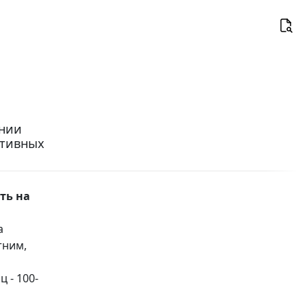
ении
ативных
ть на
а
тним,
 - 100-