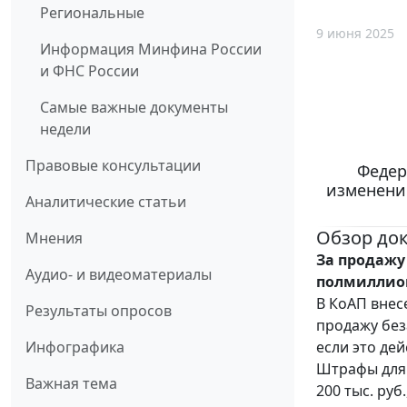
Региональные
9 июня 2025
Информация Минфина России
и ФНС России
Самые важные документы
недели
Правовые консультации
Федер
изменени
Аналитические статьи
Обзор до
Мнения
За продажу
Аудио- и видеоматериалы
полмиллио
В КоАП внес
Результаты опросов
продажу бе
если это де
Инфографика
Штрафы для г
Важная тема
200 тыс. руб