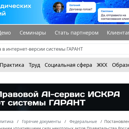
Демо
Семинары
Стать партнером
Клиента
Практика
Труд
Социальная сфера
ЖКХ
Образ
алитика
Горячие документы
Федеральные
Постановлен
знании утратившими силу некоторых актов Правительства Росс