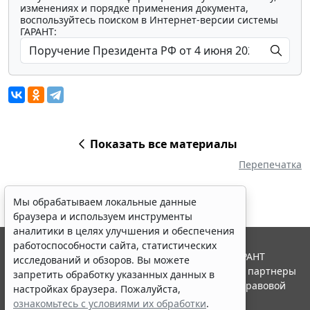
изменениях и порядке применения документа,
воспользуйтесь поиском в Интернет-версии системы
ГАРАНТ:
Показать все материалы
Перепечатка
Мы обрабатываем локальные данные
браузера и используем инструменты
аналитики в целях улучшения и обеспечения
работоспособности сайта, статистических
© ООО "НПП "ГАРАНТ-СЕРВИС", 2026. Система ГАРАНТ
исследований и обзоров. Вы можете
выпускается с 1990 года. Компания "Гарант" и ее партнеры
запретить обработку указанных данных в
являются участниками Российской ассоциации правовой
настройках браузера. Пожалуйста,
информации ГАРАНТ.
ознакомьтесь с условиями их обработки
.