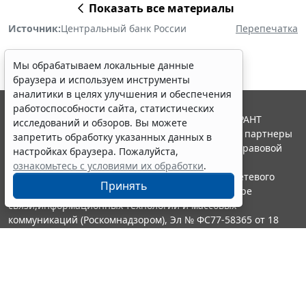
Показать все материалы
Источник:
Центральный банк России
Перепечатка
Мы обрабатываем локальные данные
браузера и используем инструменты
аналитики в целях улучшения и обеспечения
работоспособности сайта, статистических
© ООО "НПП "ГАРАНТ-СЕРВИС", 2026. Система ГАРАНТ
исследований и обзоров. Вы можете
выпускается с 1990 года. Компания "Гарант" и ее партнеры
запретить обработку указанных данных в
являются участниками Российской ассоциации правовой
настройках браузера. Пожалуйста,
информации ГАРАНТ.
ознакомьтесь с условиями их обработки
.
Портал ГАРАНТ.РУ зарегистрирован в качестве сетевого
Принять
издания Федеральной службой по надзору в сфере
связи,информационных технологий и массовых
коммуникаций (Роскомнадзором), Эл № ФС77-58365 от 18
июня 2014 года.
16+
Контакты
8-800-200-88-88