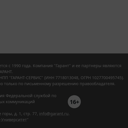
тся с 1990 года. Компания "Гарант" и ее партнеры являются
АРАНТ.
НПП "ГАРАНТ-СЕРВИС" (ИНН 7718013048, ОГРН 1027700495745).
о только по письменному разрешению правообладателя.
ния Федеральной службой по
16+
вых коммуникаций
горы, д. 1, стр. 77,
info@garant.ru
.
-Университет
"