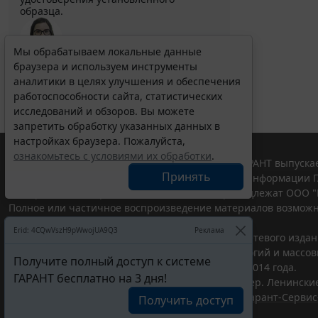
образца.
Мы обрабатываем локальные данные
браузера и используем инструменты
Выберите тему программы повышения квалификации
для юристов ...
аналитики в целях улучшения и обеспечения
работоспособности сайта, статистических
исследований и обзоров. Вы можете
запретить обработку указанных данных в
настройках браузера. Пожалуйста,
ознакомьтесь с условиями их обработки
.
© ООО "НПП "ГАРАНТ-СЕРВИС", 2026. Система ГАРАНТ выпускае
Принять
участниками Российской ассоциации правовой информации Г
Все права на материалы сайта ГАРАНТ.РУ принадлежат ООО "
Полное или частичное воспроизведение материалов возможн
Правила использования портала.
Erid: 4CQwVszH9pWwojUA9Q3
Реклама
Портал ГАРАНТ.РУ зарегистрирован в качестве сетевого изда
надзору в сфере связи,информационных технологий и массо
Получите полный доступ к системе
(Роскомнадзором), Эл № ФС77-58365 от 18 июня 2014 года.
ГАРАНТ бесплатно на 3 дня!
ООО "НПП "ГАРАНТ-СЕРВИС", 119234, г. Москва, тер. Ленинские 
Разработчик ЭПС Система ГАРАНТ – ООО "НПП "
Гарант-Сервис
Получить доступ