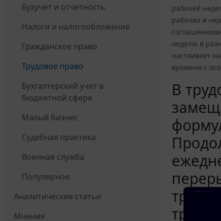
Бухучет и отчетность
рабочей неде
рабочих и нер
Налоги и налогообложение
соглашениями 
неделю в разн
Гражданское право
настаивает н
Трудовое право
времени с осо
В труд
Бухгалтерский учет в
бюджетной сфере
замещ
Малый бизнес
форму
Судебная практика
Продо
ежедне
Военная служба
переры
Популярное
трудов
Аналитические статьи
трудов
Мнения