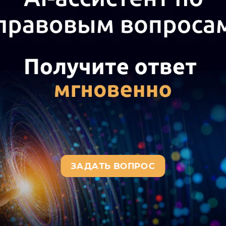
шениями режим рабочего врем
ановлен. По факту эти работн
 неделю в разное время в тече
е 24 часов). В настоящее вре
зации настаивает на внесени
ры, заключенные с этими раб
 их рабочего времени с особ
ановление такого режима рабо
вной?
16
а актуального текста документа и получения полной информации о вступ
окумента, воспользуйтесь поиском в Интернет-версии системы ГАРАНТ: