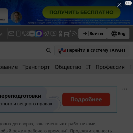
м
Войти
Eng
Перейти в систему ГАРАНТ
ование
Транспорт
Общество
IT
Профессия
П
довых договорах, заключенных с работниками,
обый режим рабочего времени". Продолжительность