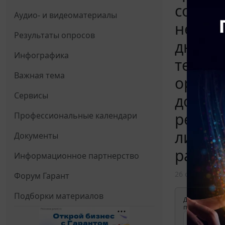
согла
Аудио- и видеоматериалы
не уст
Результаты опросов
дней в
Инфографика
течени
Важная тема
органи
Сервисы
догово
режима
Профессиональные календари
ли уст
Документы
разры
Информационное партнерство
26 октября 20
Форум Гарант
Подборки материалов
Для просмотр
применения д