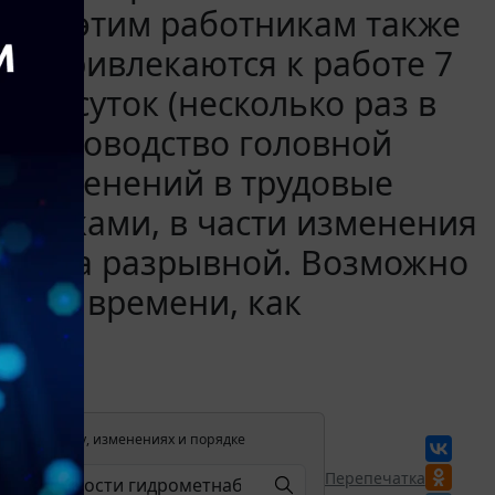
ени этим работникам также
ики привлекаются к работе 7
ние суток (несколько раз в
мя руководство головной
и изменений в трудовые
отниками, в части изменения
ого на разрывной. Возможно
чего времени, как
лении в силу, изменениях и порядке
Перепечатка