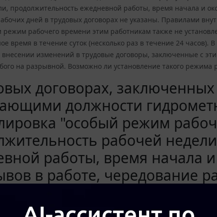
ли, продолжительность ежедневной работы, время начала и ок
абочих дней в трудовых договорах не указаны. Правилами вну
режим рабочего времени этим работникам также не установлен
ое время в течение суток (несколько раз в течение 24 часов).
а внесении изменений в трудовые договоры, заключенные с эт
бого на разрывной. Возможно ли установление такого режима 
овых договорах, заключенных
ающими должности гидрометн
лировка "особый режим рабоч
лжительность рабочей недели
вной работы, время начала и
вов в работе, чередование р
ых договорах не указаны. Пр
ого распорядка, коллективны