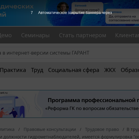
6
Автоматическое закрытие баннера через
Демо
Семинары
Стать партнером
Клиента
Практика
Труд
Социальная сфера
ЖКХ
Образ
алитика
Правовые консультации
Трудовое право
В тру
должности гидрометнаблюдателей, имеется формулировка "ос