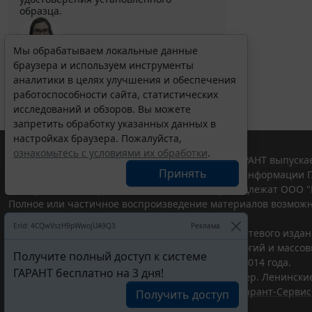
образца.
Мы обрабатываем локальные данные
браузера и используем инструменты
Выберите тему программы повышения квалификации
для юристов ...
аналитики в целях улучшения и обеспечения
работоспособности сайта, статистических
исследований и обзоров. Вы можете
запретить обработку указанных данных в
настройках браузера. Пожалуйста,
ознакомьтесь с условиями их обработки
.
© ООО "НПП "ГАРАНТ-СЕРВИС", 2026. Система ГАРАНТ выпускае
Принять
участниками Российской ассоциации правовой информации Г
Все права на материалы сайта ГАРАНТ.РУ принадлежат ООО "
Полное или частичное воспроизведение материалов возможн
Правила использования портала.
Erid: 4CQwVszH9pWwojUA9Q3
Реклама
Портал ГАРАНТ.РУ зарегистрирован в качестве сетевого изда
надзору в сфере связи,информационных технологий и массо
Получите полный доступ к системе
(Роскомнадзором), Эл № ФС77-58365 от 18 июня 2014 года.
ГАРАНТ бесплатно на 3 дня!
ООО "НПП "ГАРАНТ-СЕРВИС", 119234, г. Москва, тер. Ленинские 
Разработчик ЭПС Система ГАРАНТ – ООО "НПП "
Гарант-Сервис
Получить доступ