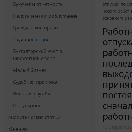
Бухучет и отчетность
отпуска) по с
нового работн
Налоги и налогообложение
основного раб
Гражданское право
Работн
отпуск
Трудовое право
работн
Бухгалтерский учет в
бюджетной сфере
послед
Малый бизнес
выходо
принят
Судебная практика
постоя
Военная служба
сначал
Популярное
работн
Аналитические статьи
15 февраля 20
Мнения