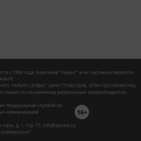
тся с 1990 года. Компания "Гарант" и ее партнеры являются
АРАНТ.
НПП "ГАРАНТ-СЕРВИС" (ИНН 7718013048, ОГРН 1027700495745).
о только по письменному разрешению правообладателя.
ния Федеральной службой по
16+
вых коммуникаций
горы, д. 1, стр. 77,
info@garant.ru
.
-Университет
"