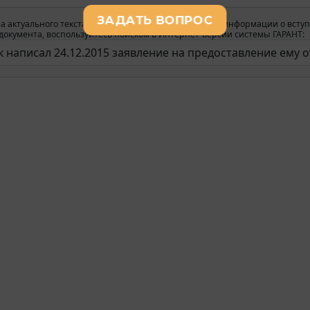
а актуального текста документа и получения полной информации о вступ
окумента, воспользуйтесь поиском в Интернет-версии системы ГАРАНТ: