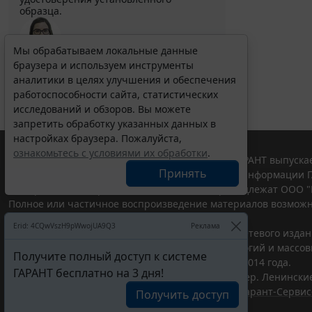
образца.
Мы обрабатываем локальные данные
браузера и используем инструменты
Выберите тему программы повышения квалификации
для юристов ...
аналитики в целях улучшения и обеспечения
работоспособности сайта, статистических
исследований и обзоров. Вы можете
запретить обработку указанных данных в
настройках браузера. Пожалуйста,
ознакомьтесь с условиями их обработки
.
© ООО "НПП "ГАРАНТ-СЕРВИС", 2026. Система ГАРАНТ выпускае
Принять
участниками Российской ассоциации правовой информации Г
Все права на материалы сайта ГАРАНТ.РУ принадлежат ООО "
Полное или частичное воспроизведение материалов возможн
Правила использования портала.
Erid: 4CQwVszH9pWwojUA9Q3
Реклама
Портал ГАРАНТ.РУ зарегистрирован в качестве сетевого изда
надзору в сфере связи,информационных технологий и массо
Получите полный доступ к системе
(Роскомнадзором), Эл № ФС77-58365 от 18 июня 2014 года.
ГАРАНТ бесплатно на 3 дня!
ООО "НПП "ГАРАНТ-СЕРВИС", 119234, г. Москва, тер. Ленинские 
Разработчик ЭПС Система ГАРАНТ – ООО "НПП "
Гарант-Сервис
Получить доступ