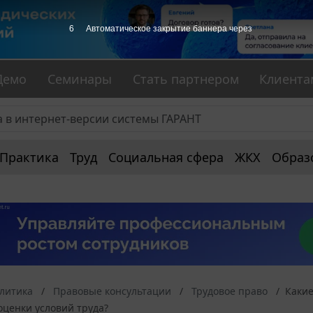
5
Автоматическое закрытие баннера через
Демо
Семинары
Стать партнером
Клиента
Практика
Труд
Социальная сфера
ЖКХ
Образ
алитика
Правовые консультации
Трудовое право
Какие
оценки условий труда?