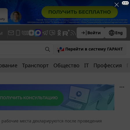
м
Войти
Eng
Перейти в систему ГАРАНТ
ование
Транспорт
Общество
IT
Профессия
П
 рабочие места декларируются после проведения