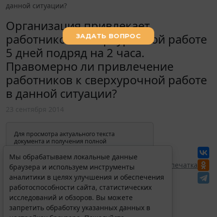
данной ситуации?
Организация привлекает
работников к сверхурочной работе
5 дней подряд на 2 часа.
Правомерно ли привлечение
работников к сверхурочной работе
в данной ситуации?
23 сентября 2014
Для просмотра актуального текста
документа и получения полной
информации о вступлении в силу,
изменениях и порядке применения
Мы обрабатываем локальные данные
документа, воспользуйтесь поиском в
Перепечатка
браузера и используем инструменты
Интернет-версии системы ГАРАНТ:
аналитики в целях улучшения и обеспечения
работоспособности сайта, статистических
исследований и обзоров. Вы можете
запретить обработку указанных данных в