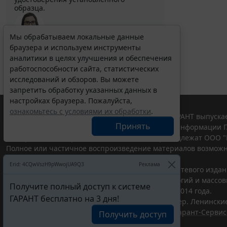
образца.
Мы обрабатываем локальные данные
браузера и используем инструменты
Выберите тему программы повышения квалификации
для юристов ...
аналитики в целях улучшения и обеспечения
работоспособности сайта, статистических
исследований и обзоров. Вы можете
запретить обработку указанных данных в
настройках браузера. Пожалуйста,
ознакомьтесь с условиями их обработки
.
© ООО "НПП "ГАРАНТ-СЕРВИС", 2026. Система ГАРАНТ выпускае
Принять
участниками Российской ассоциации правовой информации Г
Все права на материалы сайта ГАРАНТ.РУ принадлежат ООО "
Полное или частичное воспроизведение материалов возможн
Правила использования портала.
Erid: 4CQwVszH9pWwojUA9Q3
Реклама
Портал ГАРАНТ.РУ зарегистрирован в качестве сетевого изда
надзору в сфере связи,информационных технологий и массо
Получите полный доступ к системе
(Роскомнадзором), Эл № ФС77-58365 от 18 июня 2014 года.
ГАРАНТ бесплатно на 3 дня!
ООО "НПП "ГАРАНТ-СЕРВИС", 119234, г. Москва, тер. Ленинские 
Разработчик ЭПС Система ГАРАНТ – ООО "НПП "
Гарант-Сервис
Получить доступ