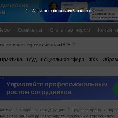
1
Автоматическое закрытие баннера через
Демо
Семинары
Стать партнером
Клиента
Практика
Труд
Социальная сфера
ЖКХ
Образ
алитика
Правовые консультации
Трудовое право
Вправ
лей в свое рабочее время управлять служебным автомобилем?