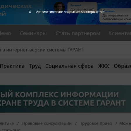
3
Автоматическое закрытие баннера через
Демо
Семинары
Стать партнером
Клиента
Практика
Труд
Социальная сфера
ЖКХ
Образ
алитика
Правовые консультации
Трудовое право
Можно
 статьям?