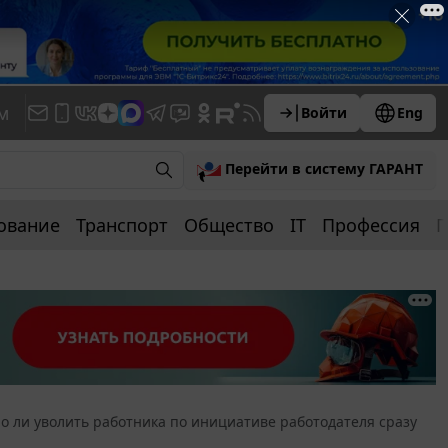
м
Войти
Eng
Перейти в систему ГАРАНТ
ование
Транспорт
Общество
IT
Профессия
П
 ли уволить работника по инициативе работодателя сразу