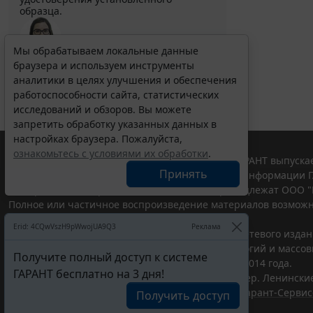
образца.
Мы обрабатываем локальные данные
браузера и используем инструменты
Выберите тему программы повышения квалификации
для юристов ...
аналитики в целях улучшения и обеспечения
работоспособности сайта, статистических
исследований и обзоров. Вы можете
запретить обработку указанных данных в
настройках браузера. Пожалуйста,
ознакомьтесь с условиями их обработки
.
© ООО "НПП "ГАРАНТ-СЕРВИС", 2026. Система ГАРАНТ выпускае
Принять
участниками Российской ассоциации правовой информации Г
Все права на материалы сайта ГАРАНТ.РУ принадлежат ООО "
Полное или частичное воспроизведение материалов возможн
Правила использования портала.
Erid: 4CQwVszH9pWwojUA9Q3
Реклама
Портал ГАРАНТ.РУ зарегистрирован в качестве сетевого изда
надзору в сфере связи,информационных технологий и массо
Получите полный доступ к системе
(Роскомнадзором), Эл № ФС77-58365 от 18 июня 2014 года.
ГАРАНТ бесплатно на 3 дня!
ООО "НПП "ГАРАНТ-СЕРВИС", 119234, г. Москва, тер. Ленинские 
Разработчик ЭПС Система ГАРАНТ – ООО "НПП "
Гарант-Сервис
Получить доступ