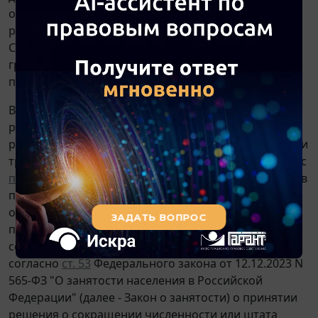
основаниям, не связанным с волеизъявлением
работника,
Обзор
судебной практики Верховного
Суда Республики Калмыкия по рассмотрению
гражданских дел в кассационном и надзорном
порядке в 2008 году).
В силу
части первой ст. 82
ТК РФ при принятии
решения о сокращении численности или штата
работников организации и возможном расторжении
трудовых договоров с работниками в соответствии с
п. 2 части первой ст. 81
ТК РФ работодатель обязан в
письменной форме сообщить об этом выборному
органу первичной профсоюзной организации не
позднее чем за два месяца до начала проведения
соответствующих мероприятий. Помимо этого,
согласно
ст. 53
Федерального закона от 12.12.2023 N
565-ФЗ "О занятости населения в Российской
Федерации" (далее - Закон о занятости) о принятии
решения о сокращении численности или штата