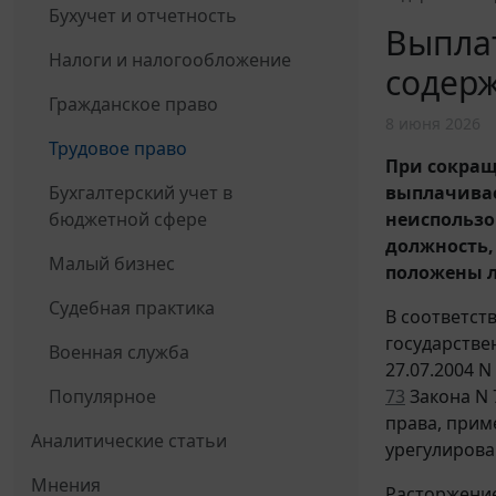
Бухучет и отчетность
Выпла
Налоги и налогообложение
содерж
Гражданское право
8 июня 2026
Трудовое право
При сокращ
Бухгалтерский учет в
выплачивае
бюджетной сфере
неиспользо
должность,
Малый бизнес
положены л
Судебная практика
В соответст
государстве
Военная служба
27.07.2004 N
Популярное
73
Закона N 
права, прим
Аналитические статьи
урегулирова
Мнения
Расторжение