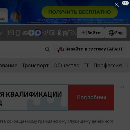
м
Войти
Eng
Перейти в систему ГАРАНТ
ование
Транспорт
Общество
IT
Профессия
П
ата сокращаемому гражданскому служащему денежного