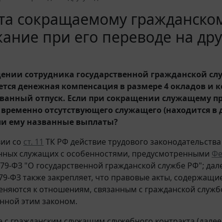
та сокращаемому гражданско
ание при его переводе на др
ении сотрудника государственной гражданской сл
тся денежная компенсация в размере 4 окладов и 
ванный отпуск. Если при сокращении служащему п
 временно отсутствующего служащего (находится в д
и ему названные выплаты?
вии со
ст. 11
ТК РФ действие трудового законодательства
нных служащих с особенностями, предусмотренными
Фе
 79-ФЗ "О государственной гражданской службе РФ"; дале
79-ФЗ также закрепляет, что правовые акты, содержащи
еняются к отношениям, связанным с гражданской службой
нной этим законом.
 с гражданским служащим служебного контракта (далее 