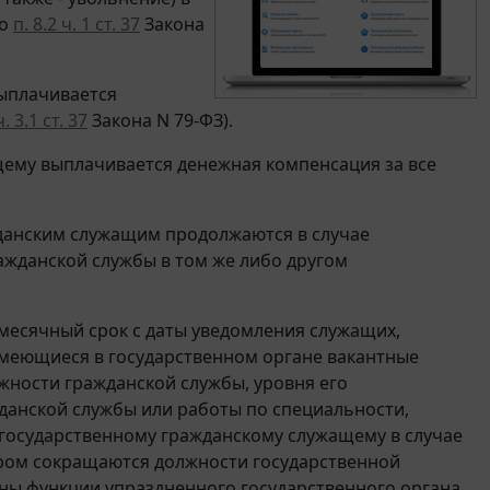
но
п. 8.2 ч. 1 ст. 37
Закона
ыплачивается
ч. 3.1 ст. 37
Закона N 79-ФЗ).
щему выплачивается денежная компенсация за все
данским служащим продолжаются в случае
ажданской службы в том же либо другом
хмесячный срок с даты уведомления служащих,
меющиеся в государственном органе вакантные
ности гражданской службы, уровня его
данской службы или работы по специальности,
государственному гражданскому служащему в случае
тором сокращаются должности государственной
ны функции упраздненного государственного органа,