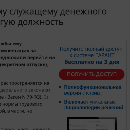
му служащему денежного
угую должность
ужбы ему
компенсация за
редложили перейти на
екретном отпуске),
 распространяется на
дерального закона
от
е - Закон N 79-ФЗ).
Ст.
е нормы трудового
, в части, не
также - увольнение) в