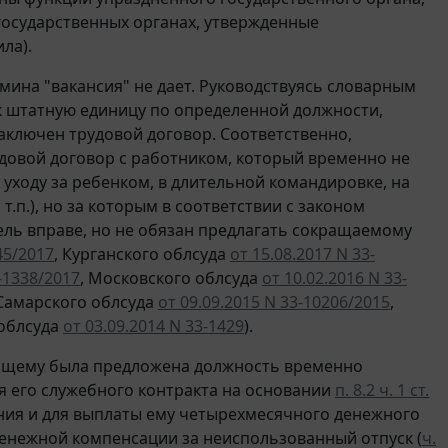
государственных органах, утвержденные
ла).
ина "вакансия" не дает. Руководствуясь словарным
к штатную единицу по определенной должности,
заключен трудовой договор. Соответственно,
рудовой договор с работником, который временно не
 уходу за ребенком, в длительной командировке, на
.п.), но за которым в соответствии с законом
ель вправе, но не обязан предлагать сокращаемому
45/2017
, Курганского облсуда
от 15.08.2017 N 33-
3-1338/2017
, Московского облсуда
от 10.02.2016 N 33-
 Самарского облсуда
от 09.09.2015 N 33-10206/2015
,
 облсуда
от 03.09.2014 N 33-1429
).
ужащему была предложена должность временно
я его служебного контракта на основании
п. 8.2 ч. 1 ст.
вания и для выплаты ему четырехмесячного денежного
 денежной компенсации за неиспользованный отпуск (
ч.