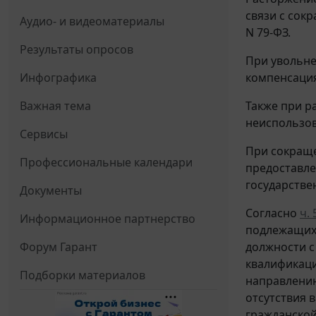
связи с сок
Аудио- и видеоматериалы
N 79-ФЗ.
Результаты опросов
При увольн
Инфографика
компенсация
Важная тема
Также при р
неиспользов
Сервисы
При сокраще
Профессиональные календари
предоставле
государстве
Документы
Согласно
ч. 
Информационное партнерство
подлежащих 
Форум Гарант
должности с
квалификаци
Подборки материалов
направлению
отсутствия 
гражданской