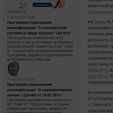
вакантной д
Анонсы
постановле
8 сентября 2026
Ни
Закон
N 7
Программа повышения
значением э
квалификации "О контрактной
системе в сфере закупок" (44-ФЗ)"
которая име
Об актуальных изменениях в КС
должность (
узнаете, став участником программы,
исполняет т
разработанной совместно с АО ''СБЕР
А". Слушателям, успешно освоившим
продолжител
программу, выдаются удостоверения
сохраняется
установленного образца.
работнику (
2663/2017
, 
2831/2016
, 
11 августа 2026
Свердловско
Программа повышения
квалификации "О корпоративном
Из названно
заказе" (223-ФЗ от 18.07.2011)
отсутствующ
Программа разработана совместно с
АО ''СБЕР А". Слушателям, успешно
37
Закона N 
освоившим программу, выдаются
содержания
удостоверения установленного