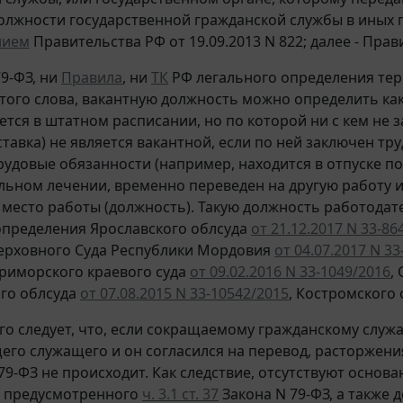
олжности государственной гражданской службы в иных 
нием
Правительства РФ от 19.09.2013 N 822; далее - Прави
9-ФЗ, ни
Правила
, ни
ТК
РФ легального определения терм
того слова, вакантную должность можно определить ка
ется в штатном расписании, но по которой ни с кем не 
ставка) не является вакантной, если по ней заключен т
рудовые обязанности (например, находится в отпуске по
ьном лечении, временно переведен на другую работу и т
 место работы (должность). Такую должность работодат
определения Ярославского облсуда
от 21.12.2017 N 33-86
Верховного Суда Республики Мордовия
от 04.07.2017 N 3
Приморского краевого суда
от 09.02.2016 N 33-1049/2016
,
го облсуда
от 07.08.2015 N 33-10542/2015
, Костромского
го следует, что, если сокращаемому гражданскому сл
его служащего и он согласился на перевод, расторжени
79-ФЗ не происходит. Как следствие, отсутствуют осно
, предусмотренного
ч. 3.1 ст. 37
Закона N 79-ФЗ, а также