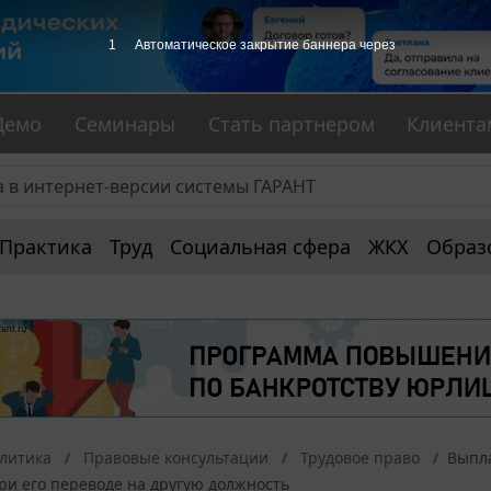
1
Автоматическое закрытие баннера через
Демо
Семинары
Стать партнером
Клиента
Практика
Труд
Социальная сфера
ЖКХ
Образ
алитика
Правовые консультации
Трудовое право
Выпл
ри его переводе на другую должность