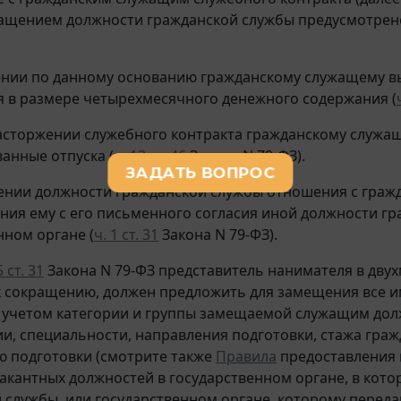
ращением должности гражданской службы предусмотре
ении по данному основанию гражданскому служащему в
 в размере четырехмесячного денежного содержания (
асторжении служебного контракта гражданскому служа
анные отпуска (
ч. 13 ст. 46
Закона N 79-ФЗ).
нии должности гражданской службы отношения с граж
ния ему с его письменного согласия иной должности гр
нном органе (
ч. 1 ст. 31
Закона N 79-ФЗ).
5 ст. 31
Закона N 79-ФЗ представитель нанимателя в дву
сокращению, должен предложить для замещения все и
 учетом категории и группы замещаемой служащим долж
и, специальности, направления подготовки, стажа граж
 подготовки (смотрите также
Правила
предоставления 
вакантных должностей в государственном органе, в ко
 службы, или государственном органе, которому переда