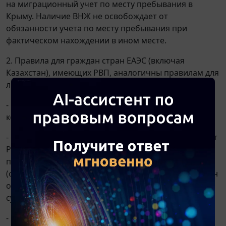
на миграционный учет по месту пребывания в
Крыму. Наличие ВНЖ не освобождает от
обязанности учета по месту пребывания при
фактическом нахождении в ином месте.
2. Правила для граждан стран ЕАЭС (включая
Казахстан), имеющих РВП, аналогичны правилам для
лиц с ВНЖ в части миграционного учета:
- РВП дает право на временное проживание в
конкретном субъекте РФ;
- если иностранец с РВП прибывает в другой субъект
РФ (в данном случае в Крым) на срок, требующий
постановки на учет по месту пребывания
(фактическое проживание вне места жительства), он
обязан встать на учет по месту пребывания в этом
субъекте;
- принимающая сторона обязана уведомить орган