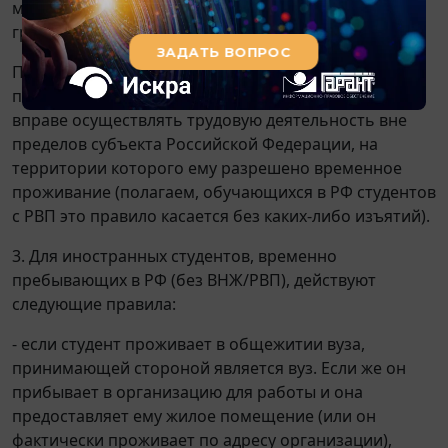
миграционного учета о прибытии иностранного
гражданина.
При этом силу
п. 5 ст. 13
Закона N 115-ФЗ временно
проживающий в РФ иностранный гражданин не
вправе осуществлять трудовую деятельность вне
пределов субъекта Российской Федерации, на
территории которого ему разрешено временное
проживание (полагаем, обучающихся в РФ студентов
с РВП это правило касается без каких-либо изъятий).
3. Для иностранных студентов, временно
пребывающих в РФ (без ВНЖ/РВП), действуют
следующие правила:
- если студент проживает в общежитии вуза,
принимающей стороной является вуз. Если же он
прибывает в организацию для работы и она
предоставляет ему жилое помещение (или он
фактически проживает по адресу организации),