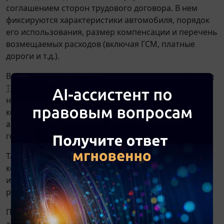
соглашением сторон трудового договора. В нем
фиксируются характеристики автомобиля, порядок
его использования, размер компенсации и перечень
возмещаемых расходов (включая ГСМ, платные
дороги и т.д.).
В приказе о направлении в командировку (по
форме
Т-9
или иной утвержденной в учреждении)
необходимо прямо указать, что проезд к месту
командировки осуществляется на личном
автомобиле, с указанием его марки и
государственного регистрационного номера.
Также издается приказ, устанавливающий размер
компенсации (с учетом интенсивности
использования имущества) и порядок возмещения
расходов.
По возвращении руководитель должен представить
авансовый отчет (по
форме АО-1
) с приложением