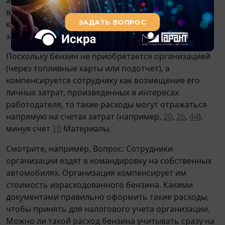
всех подтверждающих документов: чеков с АЗС,
квитанций об оплате платных дорог, служебной
записки с указанием маршрута и пробега.
Поскольку бензин не приобретается организацией
(через топливные карты или подотчет), а
компенсируется сотруднику как возмещение его
личных затрат, произведенных в интересах
работодателя, то такие расходы могут отражаться
напрямую на счетах затрат (например,
20
,
26
,
44
),
минуя счет
10
Материалы.
Смотрите, например, Вопрос: Сотрудники
организации ездят в командировку на собственных
автомобилях. Организация компенсирует им
стоимость израсходованного бензина. Какими
документами правильно оформить такие расходы,
чтобы принять для налогового учета организации.
Можно ли такой расход бензина учитывать сразу на